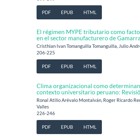
PDF
EPUB
HTML
El régimen MYPE tributario como facto
en el sector manufacturero de Gamarra
Cristhian Ivan Tomanguilla Tomanguilla, Julio Andr
206-225
PDF
EPUB
HTML
Clima organizacional como determinant
contexto universitario peruano: Revisió
Ronal Atilio Arévalo Montalván, Roger Ricardo Ren
Valles
226-246
PDF
EPUB
HTML