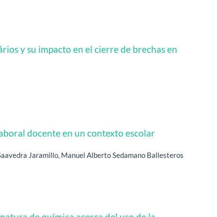
ários y su impacto en el cierre de brechas en
laboral docente en un contexto escolar
a Saavedra Jaramillo, Manuel Alberto Sedamano Ballesteros
gnatura de química acerca del uso de la