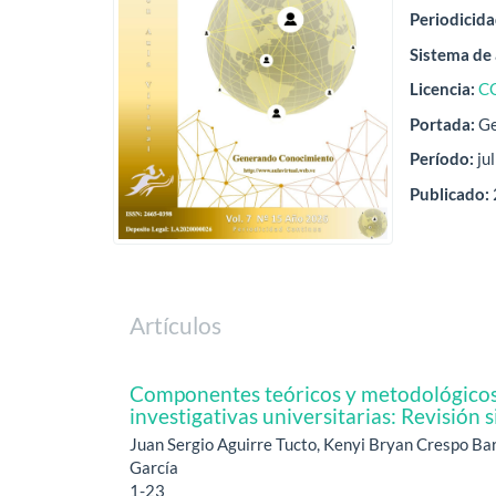
Periodicida
Sistema de 
Licencia:
C
Portada:
Ge
Período:
ju
Publicado:
Artículos
Componentes teóricos y metodológicos 
investigativas universitarias: Revisión 
Juan Sergio Aguirre Tucto, Kenyi Bryan Crespo Ba
García
1-23