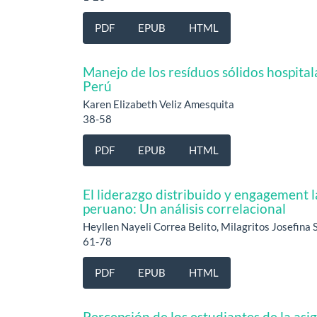
PDF
EPUB
HTML
Manejo de los resíduos sólidos hospital
Perú
Karen Elizabeth Veliz Amesquita
38-58
PDF
EPUB
HTML
El liderazgo distribuido y engagement 
peruano: Un análisis correlacional
Heyllen Nayeli Correa Belito, Milagritos Josefin
61-78
PDF
EPUB
HTML
Percepción de los estudiantes de la asi