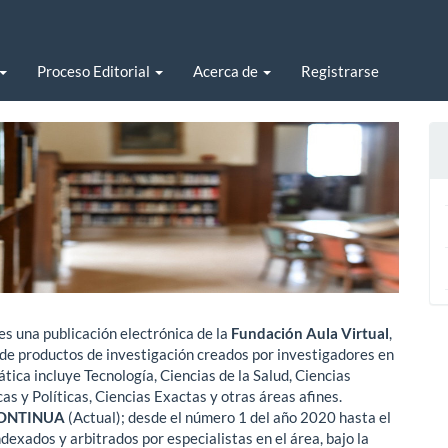
Proceso Editorial
Acerca de
Registrarse
es una publicación electrónica de la
Fundación Aula Virtual
,
 de productos de investigación creados por investigadores en
tica incluye Tecnología, Ciencias de la Salud, Ciencias
as y Políticas, Ciencias Exactas y otras áreas afines.
ONTINUA
(Actual); desde el número 1 del año 2020 hasta el
exados y arbitrados por especialistas en el área, bajo la