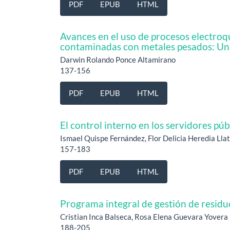
PDF
EPUB
HTML
Avances en el uso de procesos electroq
contaminadas con metales pesados: Una
Darwin Rolando Ponce Altamirano
137-156
PDF
EPUB
HTML
El control interno en los servidores pú
Ismael Quispe Fernández, Flor Delicia Heredia Lla
157-183
PDF
EPUB
HTML
Programa integral de gestión de residuo
Cristian Inca Balseca, Rosa Elena Guevara Yovera
188-205