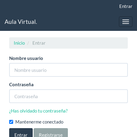
Navegación
Entrar
principal
Contenido
Aula Virtual.
principal
Toggl
Barra
navig
lateral
Inicio
Entrar
Nombre usuario
Contraseña
¿Has olvidado tu contraseña?
Mantenerme conectado
Entrar
Registrarse