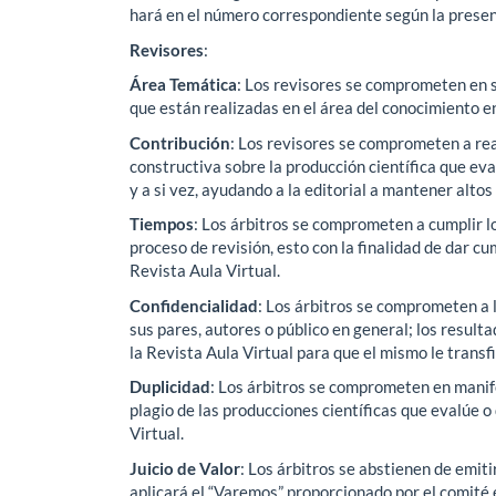
hará en el número correspondiente según la presenta
Revisores
:
Área Temática
: Los revisores se comprometen en s
que están realizadas en el área del conocimiento 
Contribución
: Los revisores se comprometen a real
constructiva sobre la producción científica que eva
y a si vez, ayudando a la editorial a mantener altos
Tiempos
: Los árbitros se comprometen a cumplir lo
proceso de revisión, esto con la finalidad de dar c
Revista Aula Virtual.
Confidencialidad
: Los árbitros se comprometen a l
sus pares, autores o público en general; los result
la Revista Aula Virtual para que el mismo le transf
Duplicidad
: Los árbitros se comprometen en manifes
plagio de las producciones científicas que evalúe 
Virtual.
Juicio de Valor
: Los árbitros se abstienen de emiti
aplicará el “Varemos” proporcionado por el comité 