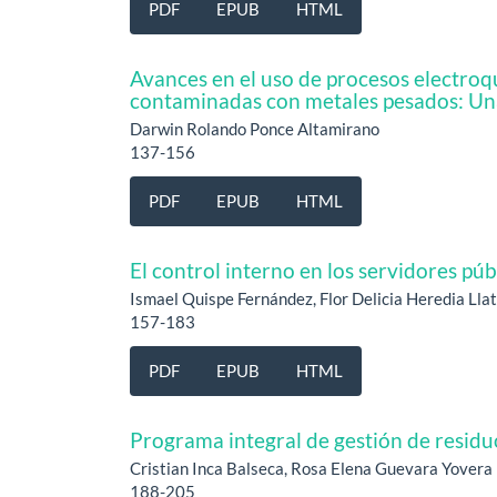
PDF
EPUB
HTML
Avances en el uso de procesos electroq
contaminadas con metales pesados: Una
Darwin Rolando Ponce Altamirano
137-156
PDF
EPUB
HTML
El control interno en los servidores pú
Ismael Quispe Fernández, Flor Delicia Heredia Lla
157-183
PDF
EPUB
HTML
Programa integral de gestión de residuo
Cristian Inca Balseca, Rosa Elena Guevara Yovera
188-205