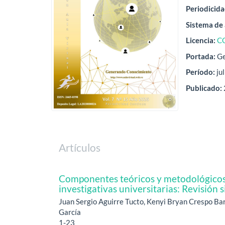
Periodicida
Sistema de 
Licencia:
C
Portada:
Ge
Período:
ju
Publicado:
Artículos
Componentes teóricos y metodológicos 
investigativas universitarias: Revisión 
Juan Sergio Aguirre Tucto, Kenyi Bryan Crespo Ba
García
1-23