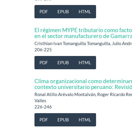
PDF
EPUB
HTML
El régimen MYPE tributario como facto
en el sector manufacturero de Gamarra
Cristhian Ivan Tomanguilla Tomanguilla, Julio Andr
206-225
PDF
EPUB
HTML
Clima organizacional como determinant
contexto universitario peruano: Revisió
Ronal Atilio Arévalo Montalván, Roger Ricardo Ren
Valles
226-246
PDF
EPUB
HTML