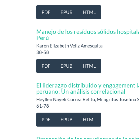
PDF
EPUB
HTML
Manejo de los resíduos sólidos hospital
Perú
Karen Elizabeth Veliz Amesquita
38-58
PDF
EPUB
HTML
El liderazgo distribuido y engagement 
peruano: Un análisis correlacional
Heyllen Nayeli Correa Belito, Milagritos Josefin
61-78
PDF
EPUB
HTML
Percepción de los estudiantes de la asi