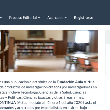
Proceso Editorial
Acerca de
Registrarse
es una publicación electrónica de la
Fundación Aula Virtual
,
 de productos de investigación creados por investigadores en
tica incluye Tecnología, Ciencias de la Salud, Ciencias
as y Políticas, Ciencias Exactas y otras áreas afines.
ONTINUA
(Actual); desde el número 1 del año 2020 hasta el
exados y arbitrados por especialistas en el área, bajo la