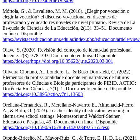
https://doi.org/10.17345/rile18.3499
Mórtola, G., & Lavalletto, M. M. (2018). ¿Elegir por vocación o
elegir la vocación? el discurso vo-cacional en discentes de
profesorado y educado-res noveles de nivel primario. Revista de La
Es-cuela de Ciencias de La Educación, 2(13), 33–51. Documento
en línea. Disponible
https://revistacseducacion.unr.edu.ar/index.php/educacion/article/vie
Olave, S. (2020). Revisión del concepto de identi-dad profesional
docente. 2(3), 378–393. Docu-mento en línea. Disponible
https://doi.org/https://doi.org/10.35622/j.rie.2020.03.001
Oliveira Cipriano, A., Londero, L., & Buso Dorn-feld, C. (2022).
Elementos da profissionalidade docente em narrativas de futuros
professores de Ciências e Biologia participantes do PIBID. ACTIO:
Docência Em Ciências, 7(1), 1. Docu-mento en línea. Disponible
https://doi.org/10.3895/actio.v7n1.13603
Orellana-Fernández, R., Merellano-Navarro, E., Almonacid-Fierro,
A., & Brito, O. (2023). Teacher identity of educators working in
alterna-tive school settings: Montessori and Waldorf-Steiner.
Educacao e Pesquisa, 49. Documento en línea. Disponible
https://doi.org/10.1590/S1678-4634202349251652esp
Otondo-Briceño, M., Mayor-Ruiz, C., & Torre, E. H. D. La. (2021).