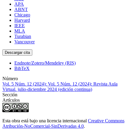
APA
ABNT
Chicago
Harvard
IEEE
MLA
Turabian
Vancouver
Descargar cita
Endnote/Zotero/Mendeley (RIS)
BibTeX
Número
Vol. 5 Núm. 12 (2024): Vol. 5 Núm. 12 (2024): Revista Aula
Virtual. julio-diciembre 2024 (edición continua)
Sección
Artículos
Esta obra está bajo una licencia internacional
Creative Commons
Atribución-NoComercial-SinDerivadas 4.0
.