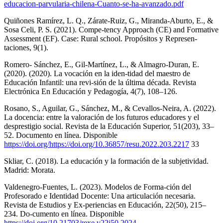
educacion-parvularia-chilena-Cuanto-se-ha-avanzado.pdf
Quiñones Ramírez, L. Q., Zárate-Ruiz, G., Miranda-Aburto, E., &
Sosa Celi, P. S. (2021). Compe-tency Approach (CE) and Formative
Assessment (EF). Case: Rural school. Propósitos y Represen-
taciones, 9(1).
Romero- Sánchez, E., Gil-Martínez, L., & Almagro-Duran, E.
(2020). (2020). La vocación en la iden-tidad del maestro de
Educación Infantil: una revi-sión de la última década. Revista
Electrónica En Educación y Pedagogía, 4(7), 108–126.
Rosano, S., Aguilar, G., Sánchez, M., & Cevallos-Neira, A. (2022).
La docencia: entre la valoración de los futuros educadores y el
desprestigio social. Revista de la Educación Superior, 51(203), 33–
52. Documento en línea. Disponible
https://doi.org/https://doi.org/10.36857/resu.2022.203.2217
33
Skliar, C. (2018). La educación y la formación de la subjetividad.
Madrid: Morata.
Valdenegro-Fuentes, L. (2023). Modelos de Forma-ción del
Profesorado e Identidad Docente: Una articulación necesaria.
Revista de Estudios y Ex-periencias en Educación, 22(50), 215–
234. Do-cumento en línea. Disponible
https://doi.org/10.21703/rexe.v22i50.2024