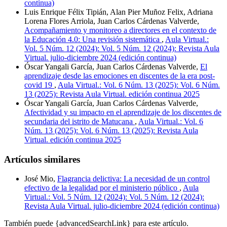
continua)
Luis Enrique Félix Tipián, Alan Pier Muñoz Felix, Adriana
Lorena Flores Arriola, Juan Carlos Cárdenas Valverde,
Acompañamiento y monitoreo a directores en el contexto de
la Educación 4.0: Una revisión sistemática
,
Aula Virtual.:
Vol. 5 Núm. 12 (2024): Vol. 5 Núm. 12 (2024): Revista Aula
Virtual. julio-diciembre 2024 (edición continua)
Óscar Yangali García, Juan Carlos Cárdenas Valverde,
El
aprendizaje desde las emociones en discentes de la era post-
covid 19
,
Aula Virtual.: Vol. 6 Núm. 13 (2025): Vol. 6 Núm.
13 (2025): Revista Aula Virtual. edición continua 2025
Óscar Yangali García, Juan Carlos Cárdenas Valverde,
Afectividad y su impacto en el aprendizaje de los discentes de
secundaria del istrito de Matucana
,
Aula Virtual.: Vol. 6
Núm. 13 (2025): Vol. 6 Núm. 13 (2025): Revista Aula
Virtual. edición continua 2025
Artículos similares
José Mio,
Flagrancia delictiva: La necesidad de un control
efectivo de la legalidad por el ministerio público
,
Aula
Virtual.: Vol. 5 Núm. 12 (2024): Vol. 5 Núm. 12 (2024):
Revista Aula Virtual. julio-diciembre 2024 (edición continua)
También puede {advancedSearchLink} para este artículo.