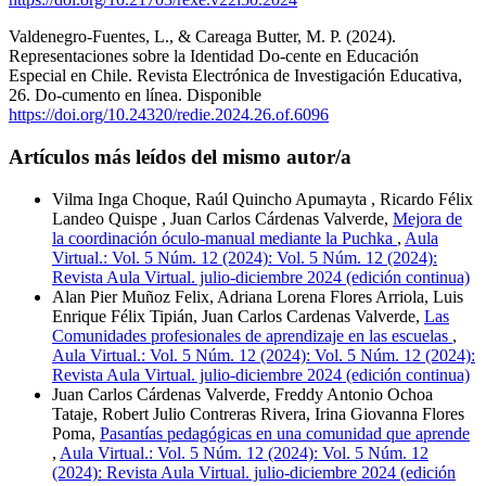
Valdenegro-Fuentes, L., & Careaga Butter, M. P. (2024).
Representaciones sobre la Identidad Do-cente en Educación
Especial en Chile. Revista Electrónica de Investigación Educativa,
26. Do-cumento en línea. Disponible
https://doi.org/10.24320/redie.2024.26.of.6096
Artículos más leídos del mismo autor/a
Vilma Inga Choque, Raúl Quincho Apumayta , Ricardo Félix
Landeo Quispe , Juan Carlos Cárdenas Valverde,
Mejora de
la coordinación óculo-manual mediante la Puchka
,
Aula
Virtual.: Vol. 5 Núm. 12 (2024): Vol. 5 Núm. 12 (2024):
Revista Aula Virtual. julio-diciembre 2024 (edición continua)
Alan Pier Muñoz Felix, Adriana Lorena Flores Arriola, Luis
Enrique Félix Tipián, Juan Carlos Cardenas Valverde,
Las
Comunidades profesionales de aprendizaje en las escuelas
,
Aula Virtual.: Vol. 5 Núm. 12 (2024): Vol. 5 Núm. 12 (2024):
Revista Aula Virtual. julio-diciembre 2024 (edición continua)
Juan Carlos Cárdenas Valverde, Freddy Antonio Ochoa
Tataje, Robert Julio Contreras Rivera, Irina Giovanna Flores
Poma,
Pasantías pedagógicas en una comunidad que aprende
,
Aula Virtual.: Vol. 5 Núm. 12 (2024): Vol. 5 Núm. 12
(2024): Revista Aula Virtual. julio-diciembre 2024 (edición