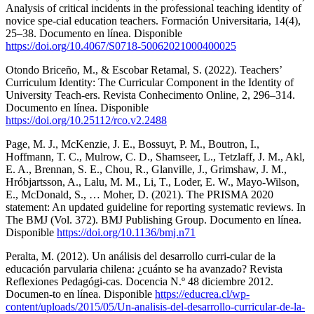
Analysis of critical incidents in the professional teaching identity of
novice spe-cial education teachers. Formación Universitaria, 14(4),
25–38. Documento en línea. Disponible
https://doi.org/10.4067/S0718-50062021000400025
Otondo Briceño, M., & Escobar Retamal, S. (2022). Teachers’
Curriculum Identity: The Curricular Component in the Identity of
University Teach-ers. Revista Conhecimento Online, 2, 296–314.
Documento en línea. Disponible
https://doi.org/10.25112/rco.v2.2488
Page, M. J., McKenzie, J. E., Bossuyt, P. M., Boutron, I.,
Hoffmann, T. C., Mulrow, C. D., Shamseer, L., Tetzlaff, J. M., Akl,
E. A., Brennan, S. E., Chou, R., Glanville, J., Grimshaw, J. M.,
Hróbjartsson, A., Lalu, M. M., Li, T., Loder, E. W., Mayo-Wilson,
E., McDonald, S., … Moher, D. (2021). The PRISMA 2020
statement: An updated guideline for reporting systematic reviews. In
The BMJ (Vol. 372). BMJ Publishing Group. Documento en línea.
Disponible
https://doi.org/10.1136/bmj.n71
Peralta, M. (2012). Un análisis del desarrollo curri-cular de la
educación parvularia chilena: ¿cuánto se ha avanzado? Revista
Reflexiones Pedagógi-cas. Docencia N.º 48 diciembre 2012.
Documen-to en línea. Disponible
https://educrea.cl/wp-
content/uploads/2015/05/Un-analisis-del-desarrollo-curricular-de-la-