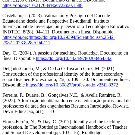
https://doi.org/10.21703/rexe.v22i50.1588
Castellano, J. (2023). Valoración y Prestigio del Docente
Ecuatoriano desde una Perspectiva Es-tudiantil. Instituto
Internacional de Investigación y Desarrollo Tecnológico Educativo
INDTEC, 8(28), 94–111. Documento en línea. Disponible
https://doi.org/https://doi.org/10.29394/Scientific.issn.2542-
2987.2023.8.28.5.94-111
Day, C. (2004). A passion for teaching. Routledge. Documento en
línea. Disponible
https://doi.org/10.4324/9780203464342
Delgado-García, M., & De La O Toscano Cruz, M. (2021).
Construction of the professional identity of the future secondary
school teacher. Profeso-rado, 25(1), 109–130. Documento en línea.
Dis-ponible
https://doi.org/10.30827/profesorado.v25i1.8372
Ferreira, F., Duarte, B., Gonçalves N.E., & Avella Ramírez, R.
(2022). A formação identitária do-cente na educação profissional de
professores da área das engenharias Resumen Introdução. Re-vista
Devir Educação, 6(1), 1–16.
Flores-Ferrán, N., & Day, C. (2017). Identity and the teaching
profession. In The Routledge Inter-national Handbook of Teacher
and School De-velopment (pp. 103-116). Routledge.