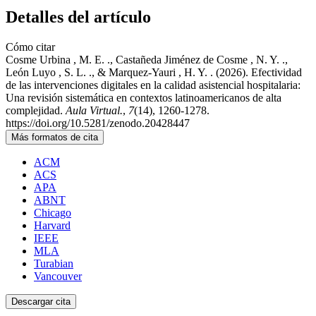
Detalles del artículo
Cómo citar
Cosme Urbina , M. E. ., Castañeda Jiménez de Cosme , N. Y. .,
León Luyo , S. L. ., & Marquez-Yauri , H. Y. . (2026). Efectividad
de las intervenciones digitales en la calidad asistencial hospitalaria:
Una revisión sistemática en contextos latinoamericanos de alta
complejidad.
Aula Virtual.
,
7
(14), 1260-1278.
https://doi.org/10.5281/zenodo.20428447
Más formatos de cita
ACM
ACS
APA
ABNT
Chicago
Harvard
IEEE
MLA
Turabian
Vancouver
Descargar cita