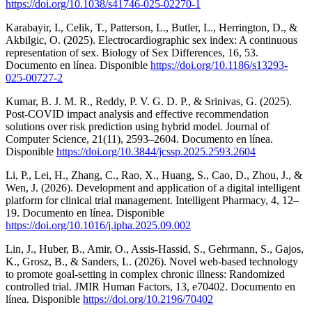
https://doi.org/10.1038/s41746-025-02270-1
Karabayir, I., Celik, T., Patterson, L., Butler, L., Herrington, D., &
Akbilgic, O. (2025). Electrocardiographic sex index: A continuous
representation of sex. Biology of Sex Differences, 16, 53.
Documento en línea. Disponible
https://doi.org/10.1186/s13293-
025-00727-2
Kumar, B. J. M. R., Reddy, P. V. G. D. P., & Srinivas, G. (2025).
Post-COVID impact analysis and effective recommendation
solutions over risk prediction using hybrid model. Journal of
Computer Science, 21(11), 2593–2604. Documento en línea.
Disponible
https://doi.org/10.3844/jcssp.2025.2593.2604
Li, P., Lei, H., Zhang, C., Rao, X., Huang, S., Cao, D., Zhou, J., &
Wen, J. (2026). Development and application of a digital intelligent
platform for clinical trial management. Intelligent Pharmacy, 4, 12–
19. Documento en línea. Disponible
https://doi.org/10.1016/j.ipha.2025.09.002
Lin, J., Huber, B., Amir, O., Assis-Hassid, S., Gehrmann, S., Gajos,
K., Grosz, B., & Sanders, L. (2026). Novel web-based technology
to promote goal-setting in complex chronic illness: Randomized
controlled trial. JMIR Human Factors, 13, e70402. Documento en
línea. Disponible
https://doi.org/10.2196/70402