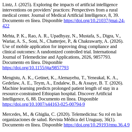
Lintz, J. (2025). Exploring the impacts of artificial intelligence
interventions on providers’ practices: Perspectives from a rural
medical center. Journal of Medical Artificial Intelligence, 8, 39.
Documento en línea. Disponible
https://doi.org/10.21037/jmai-24-
422
Mehta, P. K., Rao, A. R., Upadhyay, N., Mustafa, S., Digra, V.,
Wariar, A. S., Soni, N., Chatterjee, P., & Chakrawarty, A. (2026).
Use of mobile application for improving drug compliance and
clinical outcomes: A randomized controlled trial. International
Journal of Telemedicine and Applications, 2026, 9857793.
Documento en línea. Disponible
https://doi.org/10.1155/ijta/9857793
Mengistu, A. K., Getinet, K., Alemayehu, T., Yeneakal, K. A.,
Gedefaw, A. E., Teym, A., Endalew, B., & Assaye, B. T. (2026).
Machine learning predicts prolonged patient length of stay in a
resource-constrained Ethiopian hospital. Discover Artificial
Intelligence, 6, 88. Documento en línea. Disponible
https://doi.org/10.1007/s44163-025-00794-9
Mercedes, M., & Ghiglia, C. (2020). Telemedicina: Su rol en las
organizaciones de salud. Revista Médica del Uruguay, 36(1).
Documento en línea. Disponible
https://doi.org/10.29193/rmu.36.4.9