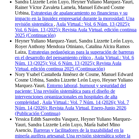
Sandra Lizzette León Luyo, Heyner Yuliano Marquez-Yauri,
Rainer Víctor Zavaleta Lamela, Manuel Edward Cosme
Urbina,
Estrategias de apalancamiento no financieras y su
impacto en la liquidez empresarial durante la morosidad: Una
revisión sistemática
,
Aula Virtual.: Vol. 6 Núm. 13 (2025):
Vol. 6 Núm. 13 (2025): Revista Aula Virtual. edición continua
2025 (Continuación)
Heyner Yuliano Marquez-Yauri, Sandra Lizzette León Luyo,
Royer Anthony Mendoza Otiniano, Catalina Alcira Ramos
Laiza,
Estrategias pedagógicas para la superación de barreras
en el desarrollo del pensamiento crítico
,
Aula Virtual.: Vol. 6
Núm. 13 (2025): Vol. 6 Núm. 13 (2025): Revista Aula
Virtual. edición continua 2025 (Continuación)
Nory Ysabel Castañeda Jiménez de Cosme, Manuel Edward
Cosme Urbina, Sandra Lizzette León Luyo, Heyner Yuliano
Marquez-Yauri,
Entorno laboral, burnout y seguridad del
paciente: Una revisión sistemática para el diseño de
intervenciones organizacionales en hospitales de alta
complejidad
,
Aula Virtual.: Vol. 7 Núm. 14 (2026): Vol. 7
Núm. 14 (2026): Revista Aula Virtual. Enero-Junio 2026
(Publicación Continua)
Yessica Edith Saavedra Vasquez, Heyner Yuliano Marquez-
Yauri, Sandra Lizzette León Luyo, María Isabel Mino
Asencio,
Barreras y facilitadores de la trazabilidad en la
minería aurífera artesanal: Una revisión sistemática sobre la