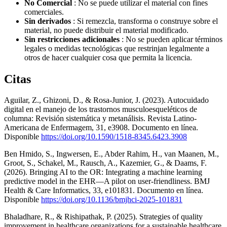
No Comercial
: No se puede utilizar el material con fines
comerciales.
Sin derivados
: Si remezcla, transforma o construye sobre el
material, no puede distribuir el material modificado.
Sin restricciones adicionales
: No se pueden aplicar términos
legales o medidas tecnológicas que restrinjan legalmente a
otros de hacer cualquier cosa que permita la licencia.
Citas
Aguilar, Z., Ghizoni, D., & Rosa-Junior, J. (2023). Autocuidado
digital en el manejo de los trastornos musculoesqueléticos de
columna: Revisión sistemática y metanálisis. Revista Latino-
Americana de Enfermagem, 31, e3908. Documento en línea.
Disponible
https://doi.org/10.1590/1518-8345.6423.3908
Ben Hmido, S., Ingwersen, E., Abder Rahim, H., van Maanen, M.,
Groot, S., Schakel, M., Rausch, A., Kazemier, G., & Daams, F.
(2026). Bringing AI to the OR: Integrating a machine learning
predictive model in the EHR—A pilot on user-friendliness. BMJ
Health & Care Informatics, 33, e101831. Documento en línea.
Disponible
https://doi.org/10.1136/bmjhci-2025-101831
Bhaladhare, R., & Rishipathak, P. (2025). Strategies of quality
improvement in healthcare organizations for a sustainable healthcare