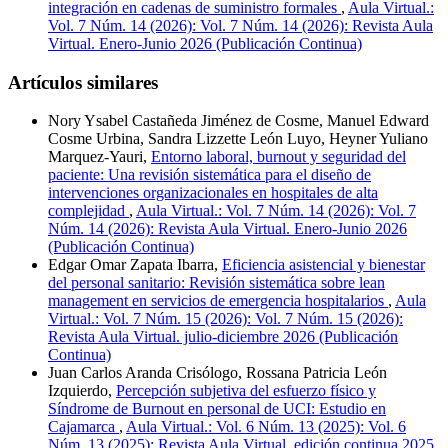
integración en cadenas de suministro formales
,
Aula Virtual.:
Vol. 7 Núm. 14 (2026): Vol. 7 Núm. 14 (2026): Revista Aula
Virtual. Enero-Junio 2026 (Publicación Continua)
Artículos similares
Nory Ysabel Castañeda Jiménez de Cosme, Manuel Edward
Cosme Urbina, Sandra Lizzette León Luyo, Heyner Yuliano
Marquez-Yauri,
Entorno laboral, burnout y seguridad del
paciente: Una revisión sistemática para el diseño de
intervenciones organizacionales en hospitales de alta
complejidad
,
Aula Virtual.: Vol. 7 Núm. 14 (2026): Vol. 7
Núm. 14 (2026): Revista Aula Virtual. Enero-Junio 2026
(Publicación Continua)
Edgar Omar Zapata Ibarra,
Eficiencia asistencial y bienestar
del personal sanitario: Revisión sistemática sobre lean
management en servicios de emergencia hospitalarios
,
Aula
Virtual.: Vol. 7 Núm. 15 (2026): Vol. 7 Núm. 15 (2026):
Revista Aula Virtual. julio-diciembre 2026 (Publicación
Continua)
Juan Carlos Aranda Crisólogo, Rossana Patricia León
Izquierdo,
Percepción subjetiva del esfuerzo físico y
Síndrome de Burnout en personal de UCI: Estudio en
Cajamarca
,
Aula Virtual.: Vol. 6 Núm. 13 (2025): Vol. 6
Núm. 13 (2025): Revista Aula Virtual. edición continua 2025