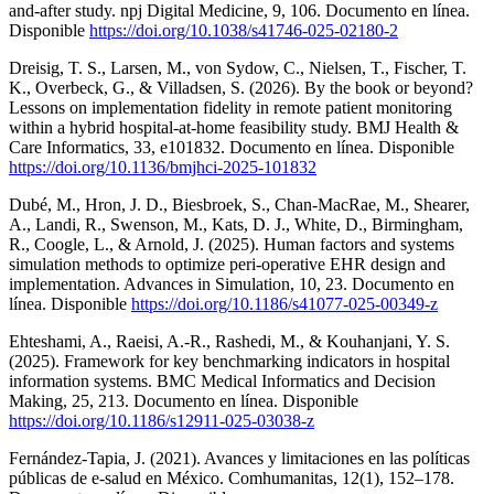
and-after study. npj Digital Medicine, 9, 106. Documento en línea.
Disponible
https://doi.org/10.1038/s41746-025-02180-2
Dreisig, T. S., Larsen, M., von Sydow, C., Nielsen, T., Fischer, T.
K., Overbeck, G., & Villadsen, S. (2026). By the book or beyond?
Lessons on implementation fidelity in remote patient monitoring
within a hybrid hospital-at-home feasibility study. BMJ Health &
Care Informatics, 33, e101832. Documento en línea. Disponible
https://doi.org/10.1136/bmjhci-2025-101832
Dubé, M., Hron, J. D., Biesbroek, S., Chan-MacRae, M., Shearer,
A., Landi, R., Swenson, M., Kats, D. J., White, D., Birmingham,
R., Coogle, L., & Arnold, J. (2025). Human factors and systems
simulation methods to optimize peri-operative EHR design and
implementation. Advances in Simulation, 10, 23. Documento en
línea. Disponible
https://doi.org/10.1186/s41077-025-00349-z
Ehteshami, A., Raeisi, A.-R., Rashedi, M., & Kouhanjani, Y. S.
(2025). Framework for key benchmarking indicators in hospital
information systems. BMC Medical Informatics and Decision
Making, 25, 213. Documento en línea. Disponible
https://doi.org/10.1186/s12911-025-03038-z
Fernández-Tapia, J. (2021). Avances y limitaciones en las políticas
públicas de e-salud en México. Comhumanitas, 12(1), 152–178.