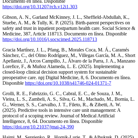
Documento en línea. Disponible
https://doi.org/10.31207/rch.v12i1.303
Gibson, A. N., Garland McKinney, J. L., Sheffield-Abdullah, K.,
Stuebe, A. M., & Tully, K. P. (2025). Birth-parent perspectives on
safety and trust in inpatient postpartum health care. Social Science &
Medicine, 387, Article 118713. Documento en línea. Disponible
https://doi.org/10.1016/j.socscimed.2025.118713
Gracia Martínez, J. L., Pfang, B., Morales Coca, M. Á., Caramés
Sánchez, C., del Olmo Rodríguez, M., Villegas García, M. A., Short
Apellaniz, J., Arcos Campillo, J., Álvaro de la Parra, J. A., Manzano
Lorefice, F., & Muñoz Alameda, L. E. (2025). Implementing a
closed-loop clinical decision support system for sustainable
preoperative care. npj Digital Medicine, 8, 6. Documento en línea.
Disponible
https://doi.org/10.1038/s41746-024-01371-7
Grolli, R. E., Fabrizzio, G. C., Cabral, E. C., de Souza, J. M.,
Vieira, L. S., Zambeli, A. S., Silva, G. M., Machado, M., Bornia, L.
G., Werner, S. S., Carvalho, J. T., Fileto, R., & Zibetti, A. W.
(2025). Predictive tools in intensive care unit management: A
protocol of a scoping review. Journal of Medical Artificial
Intelligence, 8, 64. Documento en línea. Disponible
https://doi.org/10.21037/jmai-24-390
Haimi, M., Sergienko, R., Hornik-Lurie, T., & Albukrek, D. (2025).