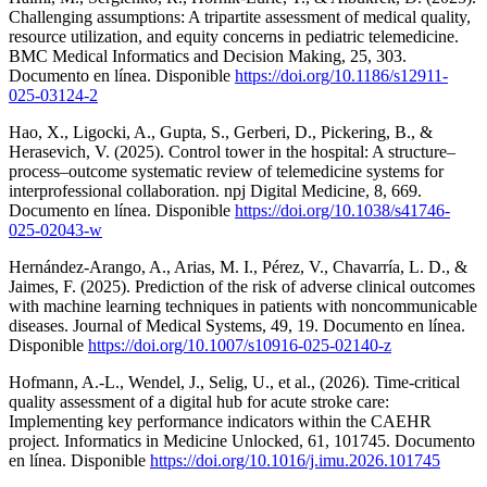
Challenging assumptions: A tripartite assessment of medical quality,
resource utilization, and equity concerns in pediatric telemedicine.
BMC Medical Informatics and Decision Making, 25, 303.
Documento en línea. Disponible
https://doi.org/10.1186/s12911-
025-03124-2
Hao, X., Ligocki, A., Gupta, S., Gerberi, D., Pickering, B., &
Herasevich, V. (2025). Control tower in the hospital: A structure–
process–outcome systematic review of telemedicine systems for
interprofessional collaboration. npj Digital Medicine, 8, 669.
Documento en línea. Disponible
https://doi.org/10.1038/s41746-
025-02043-w
Hernández-Arango, A., Arias, M. I., Pérez, V., Chavarría, L. D., &
Jaimes, F. (2025). Prediction of the risk of adverse clinical outcomes
with machine learning techniques in patients with noncommunicable
diseases. Journal of Medical Systems, 49, 19. Documento en línea.
Disponible
https://doi.org/10.1007/s10916-025-02140-z
Hofmann, A.-L., Wendel, J., Selig, U., et al., (2026). Time-critical
quality assessment of a digital hub for acute stroke care:
Implementing key performance indicators within the CAEHR
project. Informatics in Medicine Unlocked, 61, 101745. Documento
en línea. Disponible
https://doi.org/10.1016/j.imu.2026.101745