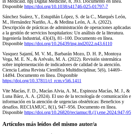
in Medicaid. npj Digital Medicine, 8, 393. Documento en línea.
Disponible
https://doi.org/10.1038/s41746-025-01797-7
Sánchez Suárez, Y., Estupiñán López, S. de la C., Marqués León,
M., Hernández Nariño, A., & Medina León, A. A. (2022).
Descripción de prácticas de administración de operaciones aplicadas
a la gestión de servicios hospitalarios: Un análisis de la literatura.
Ingeniería Industrial, 43(43), 81–100. Documento en línea.
Disponible
https://doi.org/10.26439/ing.ind2022.n43.6110
Vasquez Sajamí, M. V. M., Barbarán Mozo, D. H. P., Montoya
Vega, M. E. N., & Arévalo, M. A. (2022). Revisión sistemática
sobre implementación de indicadores de calidad de la atención.
Ciencia Latina Revista Científica Multidisciplinar, 5(6), 14469–
14494. Documento en línea. Disponible
https://doi.org/10.37811/cl_rcm.v5i6.1411
Vite Macías, F. D., Macías Alvia, A. M., Espinoza Macías, M. J., &
Luna Báez, A. A. (2024). El uso de la tecnología de comunicación e
información en la atención de urgencias obstétricas: Beneficios y
desafíos. RECIAMUC, 8(1), 947–956. Documento en línea.
Disponible
https://doi.org/10.26820/reciamuc/8.(1).ene.2024.947-95
Artículos más leídos del mismo autor/a