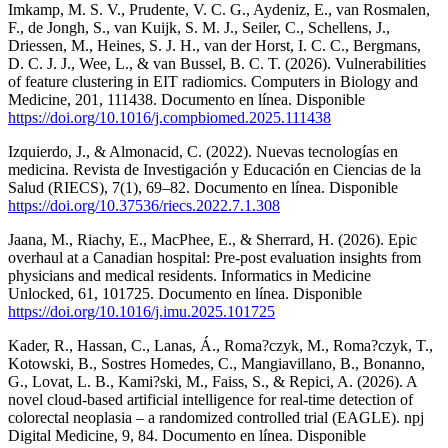
Imkamp, M. S. V., Prudente, V. C. G., Aydeniz, E., van Rosmalen,
F., de Jongh, S., van Kuijk, S. M. J., Seiler, C., Schellens, J.,
Driessen, M., Heines, S. J. H., van der Horst, I. C. C., Bergmans,
D. C. J. J., Wee, L., & van Bussel, B. C. T. (2026). Vulnerabilities
of feature clustering in EIT radiomics. Computers in Biology and
Medicine, 201, 111438. Documento en línea. Disponible
https://doi.org/10.1016/j.compbiomed.2025.111438
Izquierdo, J., & Almonacid, C. (2022). Nuevas tecnologías en
medicina. Revista de Investigación y Educación en Ciencias de la
Salud (RIECS), 7(1), 69–82. Documento en línea. Disponible
https://doi.org/10.37536/riecs.2022.7.1.308
Jaana, M., Riachy, E., MacPhee, E., & Sherrard, H. (2026). Epic
overhaul at a Canadian hospital: Pre-post evaluation insights from
physicians and medical residents. Informatics in Medicine
Unlocked, 61, 101725. Documento en línea. Disponible
https://doi.org/10.1016/j.imu.2025.101725
Kader, R., Hassan, C., Lanas, Á., Roma?czyk, M., Roma?czyk, T.,
Kotowski, B., Sostres Homedes, C., Mangiavillano, B., Bonanno,
G., Lovat, L. B., Kami?ski, M., Faiss, S., & Repici, A. (2026). A
novel cloud-based artificial intelligence for real-time detection of
colorectal neoplasia – a randomized controlled trial (EAGLE). npj
Digital Medicine, 9, 84. Documento en línea. Disponible