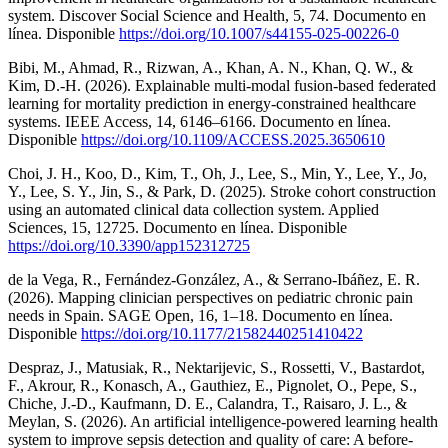
system. Discover Social Science and Health, 5, 74. Documento en
línea. Disponible
https://doi.org/10.1007/s44155-025-00226-0
Bibi, M., Ahmad, R., Rizwan, A., Khan, A. N., Khan, Q. W., &
Kim, D.-H. (2026). Explainable multi-modal fusion-based federated
learning for mortality prediction in energy-constrained healthcare
systems. IEEE Access, 14, 6146–6166. Documento en línea.
Disponible
https://doi.org/10.1109/ACCESS.2025.3650610
Choi, J. H., Koo, D., Kim, T., Oh, J., Lee, S., Min, Y., Lee, Y., Jo,
Y., Lee, S. Y., Jin, S., & Park, D. (2025). Stroke cohort construction
using an automated clinical data collection system. Applied
Sciences, 15, 12725. Documento en línea. Disponible
https://doi.org/10.3390/app152312725
de la Vega, R., Fernández-González, A., & Serrano-Ibáñez, E. R.
(2026). Mapping clinician perspectives on pediatric chronic pain
needs in Spain. SAGE Open, 16, 1–18. Documento en línea.
Disponible
https://doi.org/10.1177/21582440251410422
Despraz, J., Matusiak, R., Nektarijevic, S., Rossetti, V., Bastardot,
F., Akrour, R., Konasch, A., Gauthiez, E., Pignolet, O., Pepe, S.,
Chiche, J.-D., Kaufmann, D. E., Calandra, T., Raisaro, J. L., &
Meylan, S. (2026). An artificial intelligence-powered learning health
system to improve sepsis detection and quality of care: A before-