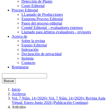
Detección de Plagio
Costo Editorial
Proceso Editorial
LLamado de Producciones
Esquema Proceso Editorial
Pasos del proceso editorial
Comité Editorial – evaluadores externos
Llamado para árbitros evaluadores - revisores
Acerca de
Sobre la revista
Equipo Editorial
Indexación
Declaración de privacidad
Insignia
Contacto
Registrarse
Buscar
Inicio
Archivos
Vol. 7 Núm. 14 (2026): Vol. 7 Núm. 14 (2026): Revista Aula
Virtual. Enero-Junio 2026 (Publicación Continua)
Artículos