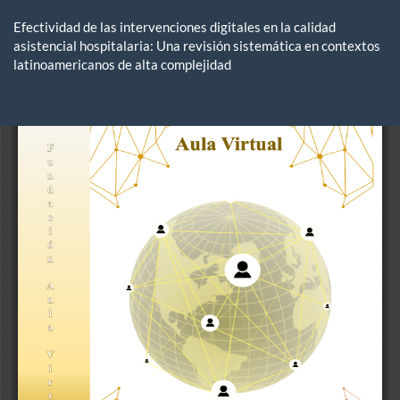
Volver
a
Efectividad de las intervenciones digitales en la calidad
los
asistencial hospitalaria: Una revisión sistemática en contextos
detalles
latinoamericanos de alta complejidad
del
artículo
De
De
P