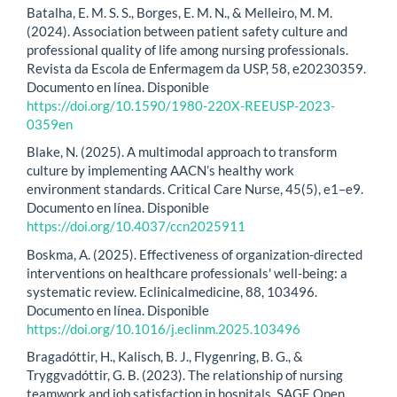
Batalha, E. M. S. S., Borges, E. M. N., & Melleiro, M. M.
(2024). Association between patient safety culture and
professional quality of life among nursing professionals.
Revista da Escola de Enfermagem da USP, 58, e20230359.
Documento en línea. Disponible
https://doi.org/10.1590/1980-220X-REEUSP-2023-
0359en
Blake, N. (2025). A multimodal approach to transform
culture by implementing AACN’s healthy work
environment standards. Critical Care Nurse, 45(5), e1–e9.
Documento en línea. Disponible
https://doi.org/10.4037/ccn2025911
Boskma, A. (2025). Effectiveness of organization-directed
interventions on healthcare professionals' well-being: a
systematic review. Eclinicalmedicine, 88, 103496.
Documento en línea. Disponible
https://doi.org/10.1016/j.eclinm.2025.103496
Bragadóttir, H., Kalisch, B. J., Flygenring, B. G., &
Tryggvadóttir, G. B. (2023). The relationship of nursing
teamwork and job satisfaction in hospitals. SAGE Open