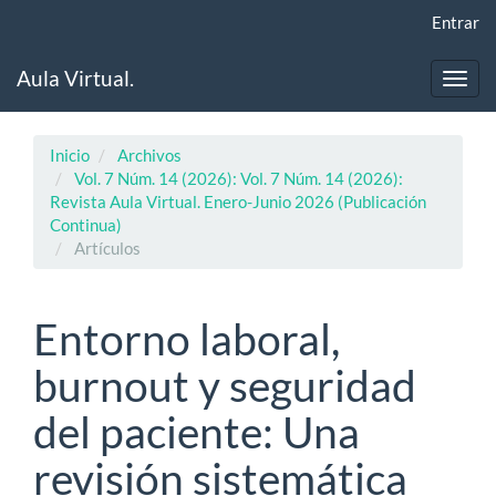
Navegación
Entrar
principal
Contenido
Aula Virtual.
principal
Toggl
Barra
navig
lateral
Inicio
Archivos
Vol. 7 Núm. 14 (2026): Vol. 7 Núm. 14 (2026):
Revista Aula Virtual. Enero-Junio 2026 (Publicación
Continua)
Artículos
Entorno laboral,
burnout y seguridad
del paciente: Una
revisión sistemática