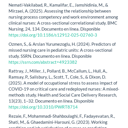
Nemati-Vakilabad, R., Kamalifar, E., Jamshidinia, M., &
Mirzaei, A. (2025). Assessing the relationship between
nursing process competency and work environment among
clinical nurses: A cross-sectional correlational study. BMC
Nursing, 24, 134. Documento en línea. Disponible
https://doi.org/10.1186/s12912-025-02760-3
Ozmen, S., & Arslan Yurumezoglu, H. (2024). Predictors of
missed nursing care in pediatric units: A cross-sectional
study. SSRN. Documento en línea. Disponible
https://ssrn.com/abstract=4923382
Rattray, J., Miller, J., Pollard, B., McCallum, L., Hull, A.,
Ramsay, P., Salisbury, L., Scott, T., Cole, S., & Dixon, D.
(2025). A model of occupational stress to assess impact of
COVID-19 on critical care and redeployed nurses: A mixed-
methods study. Health and Social Care Delivery Research,
13(23), 1–32. Documento en línea. Disponible
https://doi.org/10.3310/PWRT8714
Rezaie, F., Mohammadi-Shahboulaghi, F., Fadayevatan, R.,
Shati, M., & Ghaedamini-Harouni, G. (2023). Working
condition and job satisfaction of nurses as predicting