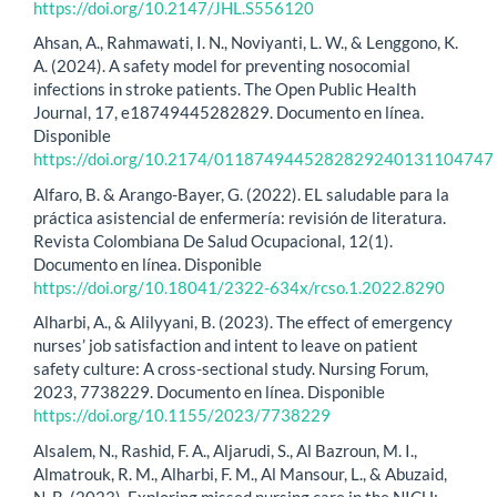
https://doi.org/10.2147/JHL.S556120
Ahsan, A., Rahmawati, I. N., Noviyanti, L. W., & Lenggono, K.
A. (2024). A safety model for preventing nosocomial
infections in stroke patients. The Open Public Health
Journal, 17, e18749445282829. Documento en línea.
Disponible
https://doi.org/10.2174/0118749445282829240131104747
Alfaro, B. & Arango-Bayer, G. (2022). EL saludable para la
práctica asistencial de enfermería: revisión de literatura.
Revista Colombiana De Salud Ocupacional, 12(1).
Documento en línea. Disponible
https://doi.org/10.18041/2322-634x/rcso.1.2022.8290
Alharbi, A., & Alilyyani, B. (2023). The effect of emergency
nurses’ job satisfaction and intent to leave on patient
safety culture: A cross-sectional study. Nursing Forum,
2023, 7738229. Documento en línea. Disponible
https://doi.org/10.1155/2023/7738229
Alsalem, N., Rashid, F. A., Aljarudi, S., Al Bazroun, M. I.,
Almatrouk, R. M., Alharbi, F. M., Al Mansour, L., & Abuzaid,
N. B. (2023). Exploring missed nursing care in the NICU: