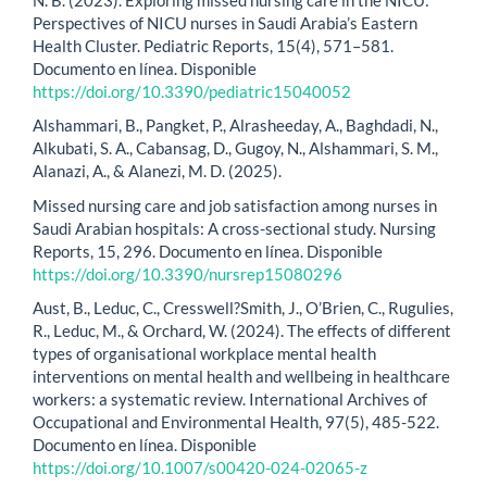
Perspectives of NICU nurses in Saudi Arabia’s Eastern
Health Cluster. Pediatric Reports, 15(4), 571–581.
Documento en línea. Disponible
https://doi.org/10.3390/pediatric15040052
Alshammari, B., Pangket, P., Alrasheeday, A., Baghdadi, N.,
Alkubati, S. A., Cabansag, D., Gugoy, N., Alshammari, S. M.,
Alanazi, A., & Alanezi, M. D. (2025).
Missed nursing care and job satisfaction among nurses in
Saudi Arabian hospitals: A cross-sectional study. Nursing
Reports, 15, 296. Documento en línea. Disponible
https://doi.org/10.3390/nursrep15080296
Aust, B., Leduc, C., Cresswell?Smith, J., O’Brien, C., Rugulies,
R., Leduc, M., & Orchard, W. (2024). The effects of different
types of organisational workplace mental health
interventions on mental health and wellbeing in healthcare
workers: a systematic review. International Archives of
Occupational and Environmental Health, 97(5), 485-522.
Documento en línea. Disponible
https://doi.org/10.1007/s00420-024-02065-z