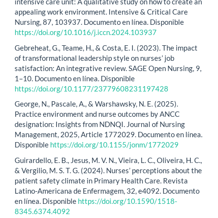
intensive care unit: A qualitative study on how to create an
appealing work environment. Intensive & Critical Care
Nursing, 87, 103937. Documento en línea. Disponible
https://doi.org/10.1016/j.iccn.2024.103937
Gebreheat, G., Teame, H., & Costa, E. I. (2023). The impact
of transformational leadership style on nurses’ job
satisfaction: An integrative review. SAGE Open Nursing, 9,
1–10. Documento en línea. Disponible
https://doi.org/10.1177/23779608231197428
George, N., Pascale, A., & Warshawsky, N. E. (2025).
Practice environment and nurse outcomes by ANCC
designation: Insights from NDNQI. Journal of Nursing
Management, 2025, Article 1772029. Documento en línea.
Disponible
https://doi.org/10.1155/jonm/1772029
Guirardello, E. B., Jesus, M. V. N., Vieira, L. C., Oliveira, H. C.,
& Vergilio, M. S. T. G. (2024). Nurses’ perceptions about the
patient safety climate in Primary Health Care. Revista
Latino-Americana de Enfermagem, 32, e4092. Documento
en línea. Disponible
https://doi.org/10.1590/1518-
8345.6374.4092