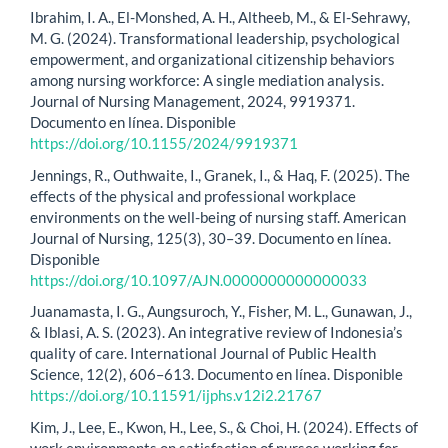
Ibrahim, I. A., El-Monshed, A. H., Altheeb, M., & El-Sehrawy,
M. G. (2024). Transformational leadership, psychological
empowerment, and organizational citizenship behaviors
among nursing workforce: A single mediation analysis.
Journal of Nursing Management, 2024, 9919371.
Documento en línea. Disponible
https://doi.org/10.1155/2024/9919371
Jennings, R., Outhwaite, I., Granek, I., & Haq, F. (2025). The
effects of the physical and professional workplace
environments on the well-being of nursing staff. American
Journal of Nursing, 125(3), 30–39. Documento en línea.
Disponible
https://doi.org/10.1097/AJN.0000000000000033
Juanamasta, I. G., Aungsuroch, Y., Fisher, M. L., Gunawan, J.,
& Iblasi, A. S. (2023). An integrative review of Indonesia’s
quality of care. International Journal of Public Health
Science, 12(2), 606–613. Documento en línea. Disponible
https://doi.org/10.11591/ijphs.v12i2.21767
Kim, J., Lee, E., Kwon, H., Lee, S., & Choi, H. (2024). Effects of
work environments on satisfaction of nurses working for