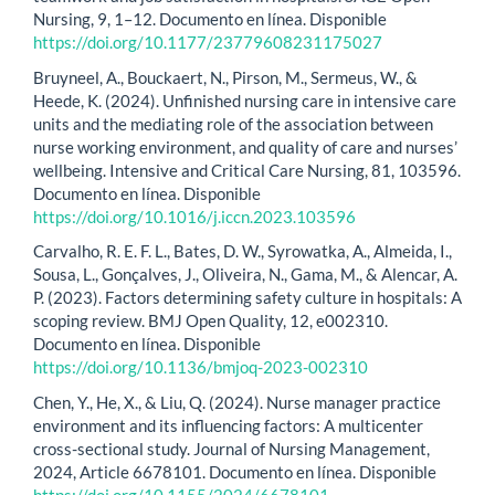
Nursing, 9, 1–12. Documento en línea. Disponible
https://doi.org/10.1177/23779608231175027
Bruyneel, A., Bouckaert, N., Pirson, M., Sermeus, W., &
Heede, K. (2024). Unfinished nursing care in intensive care
units and the mediating role of the association between
nurse working environment, and quality of care and nurses’
wellbeing. Intensive and Critical Care Nursing, 81, 103596.
Documento en línea. Disponible
https://doi.org/10.1016/j.iccn.2023.103596
Carvalho, R. E. F. L., Bates, D. W., Syrowatka, A., Almeida, I.,
Sousa, L., Gonçalves, J., Oliveira, N., Gama, M., & Alencar, A.
P. (2023). Factors determining safety culture in hospitals: A
scoping review. BMJ Open Quality, 12, e002310.
Documento en línea. Disponible
https://doi.org/10.1136/bmjoq-2023-002310
Chen, Y., He, X., & Liu, Q. (2024). Nurse manager practice
environment and its influencing factors: A multicenter
cross-sectional study. Journal of Nursing Management,
2024, Article 6678101. Documento en línea. Disponible
https://doi.org/10.1155/2024/6678101