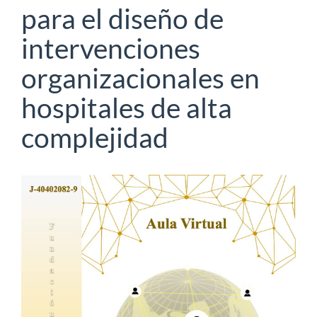
para el diseño de
intervenciones
organizacionales en
hospitales de alta
complejidad
Barra
lateral
del
artículo