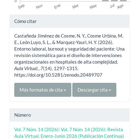
Detalles
Cómo citar
del
Castañeda Jiménez de Cosme, N. Y., Cosme Urbina, M.
artículo
E., León Luyo, S. L., & Marquez-Yauri, H. Y. (2026).
Entorno laboral, burnout y seguridad del paciente: Una
revisión sistemática para el diseño de intervenciones
organizacionales en hospitales de alta complejidad.
Aula Virtual.
,
7
(14), 1297-1315.
https://doi.org/10.5281/zenodo.20489707
Más formatos de cita
Descargar cita
Número
Vol. 7 Núm. 14 (2026): Vol. 7 Núm. 14 (2026): Revista
Aula Virtual. Enero-Junio 2026 (Publicación Continua)