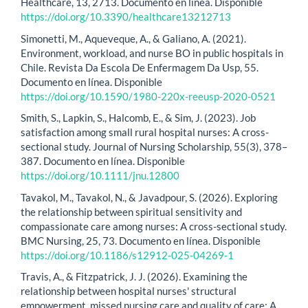
Healthcare, 13, 2713. Documento en línea. Disponible
https://doi.org/10.3390/healthcare13212713
Simonetti, M., Aqueveque, A., & Galiano, A. (2021).
Environment, workload, and nurse BO in public hospitals in
Chile. Revista Da Escola De Enfermagem Da Usp, 55.
Documento en línea. Disponible
https://doi.org/10.1590/1980-220x-reeusp-2020-0521
Smith, S., Lapkin, S., Halcomb, E., & Sim, J. (2023). Job
satisfaction among small rural hospital nurses: A cross-
sectional study. Journal of Nursing Scholarship, 55(3), 378–
387. Documento en línea. Disponible
https://doi.org/10.1111/jnu.12800
Tavakol, M., Tavakol, N., & Javadpour, S. (2026). Exploring
the relationship between spiritual sensitivity and
compassionate care among nurses: A cross-sectional study.
BMC Nursing, 25, 73. Documento en línea. Disponible
https://doi.org/10.1186/s12912-025-04269-1
Travis, A., & Fitzpatrick, J. J. (2026). Examining the
relationship between hospital nurses' structural
empowerment, missed nursing care and quality of care: A