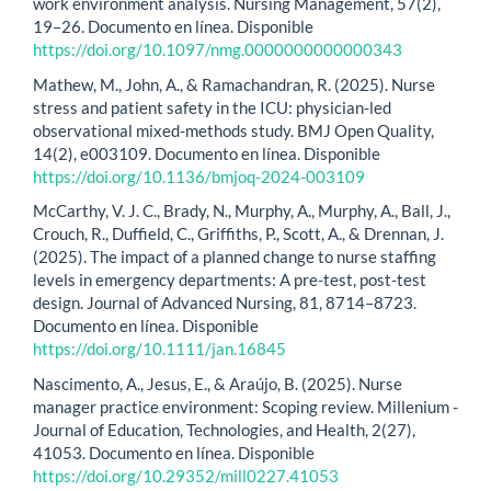
work environment analysis. Nursing Management, 57(2),
19–26. Documento en línea. Disponible
https://doi.org/10.1097/nmg.0000000000000343
Mathew, M., John, A., & Ramachandran, R. (2025). Nurse
stress and patient safety in the ICU: physician-led
observational mixed-methods study. BMJ Open Quality,
14(2), e003109. Documento en línea. Disponible
https://doi.org/10.1136/bmjoq-2024-003109
McCarthy, V. J. C., Brady, N., Murphy, A., Murphy, A., Ball, J.,
Crouch, R., Duffield, C., Griffiths, P., Scott, A., & Drennan, J.
(2025). The impact of a planned change to nurse staffing
levels in emergency departments: A pre-test, post-test
design. Journal of Advanced Nursing, 81, 8714–8723.
Documento en línea. Disponible
https://doi.org/10.1111/jan.16845
Nascimento, A., Jesus, E., & Araújo, B. (2025). Nurse
manager practice environment: Scoping review. Millenium -
Journal of Education, Technologies, and Health, 2(27),
41053. Documento en línea. Disponible
https://doi.org/10.29352/mill0227.41053