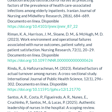
factors of the prevalence of health care-associated
infections among elderly inpatients. Iranian Journal of
Nursing and Midwifery Research, 28(6), 684–689.
Documento en línea. Disponible
https://doi.org/10.4103/ijnmr.ijnmr_87_22
Riman, K. A., Harrison, J. M., Sloane, D. M., & McHugh, M. D.
(2023). Work environment and operational failures
associated with nurse outcomes, patient safety, and
patient satisfaction. Nursing Research, 72(1), 20–29.
Documento en línea. Disponible
https://doi.org/10.1097/NNR.0000000000000626
Rindu, R., & Hafizurrachman, M. (2023). Related factors of
actual turnover among nurses: A cross-sectional study.
International Journal of Public Health Science, 12(1), 296–
302. Documento en línea. Disponible
https://doi.org/10.11591/ijphs.v12i1.21770
Santos, A. R., Costa, P., Figueiredo, A. R., Nunes, E.,
Cruchinho, P., Santos, M., & Lucas, P. (2025). Authentic
leadership of nurses in the hospital: A scoping review.