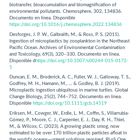
biotransfer, bioaccumulation and biomagnification of
environmental pollutants. Chemosphere, 302, 134836.
Documento en línea. Disponible
https://doi.org/10.1016/j.chemosphere.2022.134836
Desforges, J. P. W., Galbraith, M., & Ross, P. S. (2015).
Ingestion of microplastics by zooplankton in the Northeast
Pacific Ocean. Archives of Environmental Contamination
and Toxicology, 69(3), 320–330. Documento en línea.
Disponible d
https://doi.org/10.1007/s00244-015-0172-
5
Duncan, E. M., Broderick, A. C., Fuller, W. J., Galloway, T. S.,
Godfrey, M. H., Hamann, M., ... & Godley, B. J. (2019).
Microplastic ingestion ubiquitous in marine turtles. Global
Change Biology, 25(2), 744–752. Documento en línea.
Disponible
https://doi.org/10.1111/gcb.14519
Eriksen, M., Cowger, W., Erdle, L. M., Coffin, S., Villarrubia-
Gómez, P., Moore, C. J., Carpenter, E. J., Day, R. H., Thiel,
M., & Wilcox, C. (2023). A growing plastic smog, now
estimated to be over 170 trillion plastic particles afloat in
the world’s oceans—urgent solutions required. PLoS One,