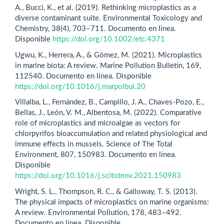
A., Bucci, K., et al. (2019). Rethinking microplastics as a
diverse contaminant suite. Environmental Toxicology and
Chemistry, 38(4), 703–711. Documento en línea.
Disponible
https://doi.org/10.1002/etc.4371
Ugwu, K., Herrera, A., & Gómez, M. (2021). Microplastics
in marine biota: A review. Marine Pollution Bulletin, 169,
112540. Documento en línea. Disponible
https://doi.org/10.1016/j.marpolbul.20
Villalba, L., Fernández, B., Campillo, J. A., Chaves-Pozo, E.,
Bellas, J., León, V. M., Albentosa, M. (2022). Comparative
role of microplastics and microalgae as vectors for
chlorpyrifos bioaccumulation and related physiological and
immune effects in mussels. Science of The Total
Environment, 807, 150983. Documento en línea.
Disponible
https://doi.org/10.1016/j.scitotenv.2021.150983
Wright, S. L., Thompson, R. C., & Galloway, T. S. (2013).
The physical impacts of microplastics on marine organisms:
A review. Environmental Pollution, 178, 483–492.
Documento en línea. Disponible