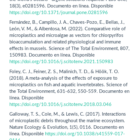
18(3), e0281596. Documento en línea. Disponible
https://doi.org/10.1371/journal.pone.0281596
Fernández, B., Campillo, J. A., Chaves-Pozo, E., Bellas, J.,
León, V. M., & Albentosa, M. (2022). Comparative role of
microplastics and microalgae as vectors for chlorpyrifos
bioaccumulation and related physiological and immune
effects in mussels. Science of The Total Environment, 807,
150983. Documento en línea. Disponible
https://doi.org/10.1016/j.scitotenv.2021.150983
Foley, C. J., Feiner, Z. S., Malinich, T. D., & Höök, T. O.
(2018). A meta-analysis of the effects of exposure to
microplastics on fish and aquatic invertebrates. Science of
the Total Environment, 631-632, 550-559. Documento en
línea. Disponible
https://doi.org/10.1016/j.scitotenv.2018.03.046
Galloway, T. S., Cole, M., & Lewis, C. (2017). Interactions
of microplastic debris throughout the marine ecosystem.
Nature Ecology & Evolution, 1(5), 0116. Documento en
línea. Disponible
https://doi.org/10.1038/s41559-017-