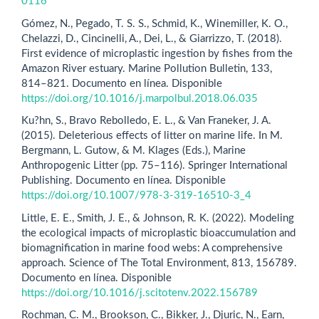
0116
Gómez, N., Pegado, T. S. S., Schmid, K., Winemiller, K. O.,
Chelazzi, D., Cincinelli, A., Dei, L., & Giarrizzo, T. (2018).
First evidence of microplastic ingestion by fishes from the
Amazon River estuary. Marine Pollution Bulletin, 133,
814–821. Documento en línea. Disponible
https://doi.org/10.1016/j.marpolbul.2018.06.035
Ku?hn, S., Bravo Rebolledo, E. L., & Van Franeker, J. A.
(2015). Deleterious effects of litter on marine life. In M.
Bergmann, L. Gutow, & M. Klages (Eds.), Marine
Anthropogenic Litter (pp. 75–116). Springer International
Publishing. Documento en línea. Disponible
https://doi.org/10.1007/978-3-319-16510-3_4
Little, E. E., Smith, J. E., & Johnson, R. K. (2022). Modeling
the ecological impacts of microplastic bioaccumulation and
biomagnification in marine food webs: A comprehensive
approach. Science of The Total Environment, 813, 156789.
Documento en línea. Disponible
https://doi.org/10.1016/j.scitotenv.2022.156789
Rochman, C. M., Brookson, C., Bikker, J., Djuric, N., Earn,