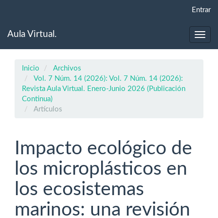
Navegación
Entrar
principal
Contenido
Aula Virtual.
principal
Toggl
Barra
navig
lateral
Inicio
Archivos
Vol. 7 Núm. 14 (2026): Vol. 7 Núm. 14 (2026):
Revista Aula Virtual. Enero-Junio 2026 (Publicación
Continua)
Artículos
Impacto ecológico de
los microplásticos en
los ecosistemas
marinos: una revisión