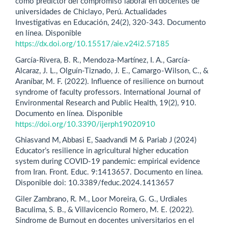
como predictor del compromiso laboral en docentes de
universidades de Chiclayo, Perú. Actualidades
Investigativas en Educación, 24(2), 320-343. Documento
en línea. Disponible
https://dx.doi.org/10.15517/aie.v24i2.57185
García-Rivera, B. R., Mendoza-Martínez, I. A., García-
Alcaraz, J. L., Olguín-Tiznado, J. E., Camargo-Wilson, C., &
Araníbar, M. F. (2022). Influence of resilience on burnout
syndrome of faculty professors. International Journal of
Environmental Research and Public Health, 19(2), 910.
Documento en línea. Disponible
https://doi.org/10.3390/ijerph19020910
Ghiasvand M, Abbasi E, Saadvandi M & Pariab J (2024)
Educator’s resilience in agricultural higher education
system during COVID-19 pandemic: empirical evidence
from Iran. Front. Educ. 9:1413657. Documento en línea.
Disponible doi: 10.3389/feduc.2024.1413657
Giler Zambrano, R. M., Loor Moreira, G. G., Urdiales
Baculima, S. B., & Villavicencio Romero, M. E. (2022).
Síndrome de Burnout en docentes universitarios en el