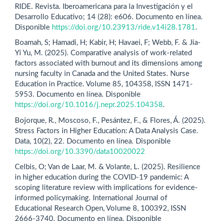
RIDE. Revista. Iberoamericana para la Investigación y el
Desarrollo Educativo; 14 (28): e606. Documento en línea.
Disponible
https://doi.org/10.23913/ride.v14i28.1781
.
Boamah, S; Hamadi, H; Kabir, H; Havaei, F; Webb, F. & Jia-
Yi Yu, M. (2025). Comparative analysis of work-related
factors associated with burnout and its dimensions among
nursing faculty in Canada and the United States. Nurse
Education in Practice. Volume 85, 104358, ISSN 1471-
5953. Documento en línea. Disponible
https://doi.org/10.1016/j.nepr.2025.104358
.
Bojorque, R., Moscoso, F., Pesántez, F., & Flores, Á. (2025).
Stress Factors in Higher Education: A Data Analysis Case.
Data, 10(2), 22. Documento en línea. Disponible
https://doi.org/10.3390/data10020022
Celbis, O; Van de Laar, M. & Volante, L. (2025). Resilience
in higher education during the COVID-19 pandemic: A
scoping literature review with implications for evidence-
informed policymaking. International Journal of
Educational Research Open, Volume 8, 100392, ISSN
2666-3740. Documento en línea. Disponible