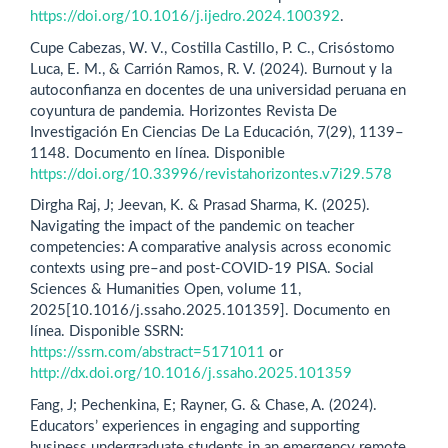
https://doi.org/10.1016/j.ijedro.2024.100392
.
Cupe Cabezas, W. V., Costilla Castillo, P. C., Crisóstomo
Luca, E. M., & Carrión Ramos, R. V. (2024). Burnout y la
autoconfianza en docentes de una universidad peruana en
coyuntura de pandemia. Horizontes Revista De
Investigación En Ciencias De La Educación, 7(29), 1139–
1148. Documento en línea. Disponible
https://doi.org/10.33996/revistahorizontes.v7i29.578
Dirgha Raj, J; Jeevan, K. & Prasad Sharma, K. (2025).
Navigating the impact of the pandemic on teacher
competencies: A comparative analysis across economic
contexts using pre–and post-COVID-19 PISA. Social
Sciences & Humanities Open, volume 11,
2025[10.1016/j.ssaho.2025.101359]. Documento en
línea. Disponible SSRN:
https://ssrn.com/abstract=5171011
or
http://dx.doi.org/10.1016/j.ssaho.2025.101359
Fang, J; Pechenkina, E; Rayner, G. & Chase, A. (2024).
Educators’ experiences in engaging and supporting
business undergraduate students in an emergency remote