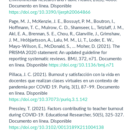
Documento en línea. Disponible
https://doi.org/10.3390/ijerph20064866
Page, M. J., McKenzie, J. E., Bossuyt, P. M., Boutron, I.,
Hoffmann, T. C., Mulrow, C. D., Shamseer, L., Tetzlaff, J. M.,
Akl, E. A., Brennan, S. E., Chou, R., Glanville, J., Grimshaw,
J. M., Hróbjartsson, A., Lalu, M. M., Li, T., Loder, E. W.,
Mayo-Wilson, E., McDonald, S., … Moher, D. (2021). The
PRISMA 2020 statement: An updated guideline for
reporting systematic reviews. BMJ, 372, n71. Documento
en línea. Disponible
https://doi.org/10.1136/bmj.n71
Pillaca, J. C. (2021). Burnout y satisfacción con la vida en
docentes que realizan clases virtuales en un contexto de
pandemia por COVID 19. Puriq, 3(1), 87–99. Documento
en línea. Disponible
https://doi.org/10.37073/puriq.3.1.142
Pressley, T. (2021). Factors contributing to teacher burnout
during COVID-19. Educational Researcher, 50(5), 325-327.
Documento en línea. Disponible
https://doi.org/10.3102/0013189X211004138