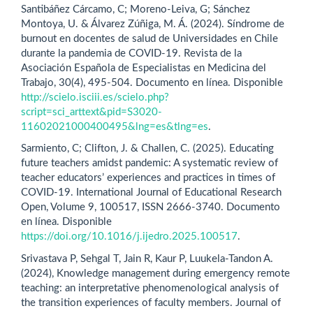
Santibáñez Cárcamo, C; Moreno-Leiva, G; Sánchez
Montoya, U. & Álvarez Zúñiga, M. Á. (2024). Síndrome de
burnout en docentes de salud de Universidades en Chile
durante la pandemia de COVID-19. Revista de la
Asociación Española de Especialistas en Medicina del
Trabajo, 30(4), 495-504. Documento en línea. Disponible
http://scielo.isciii.es/scielo.php?
script=sci_arttext&pid=S3020-
11602021000400495&lng=es&tlng=es
.
Sarmiento, C; Clifton, J. & Challen, C. (2025). Educating
future teachers amidst pandemic: A systematic review of
teacher educators’ experiences and practices in times of
COVID-19. International Journal of Educational Research
Open, Volume 9, 100517, ISSN 2666-3740. Documento
en línea. Disponible
https://doi.org/10.1016/j.ijedro.2025.100517
.
Srivastava P, Sehgal T, Jain R, Kaur P, Luukela-Tandon A.
(2024), Knowledge management during emergency remote
teaching: an interpretative phenomenological analysis of
the transition experiences of faculty members. Journal of