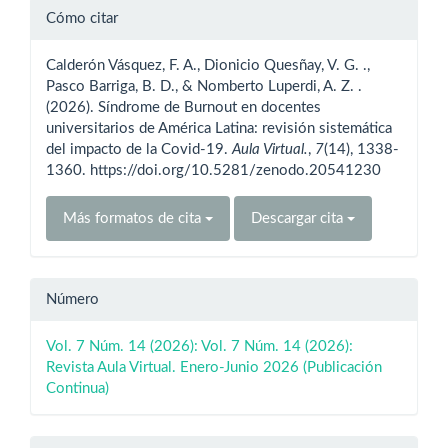
Detalles
Cómo citar
del
Calderón Vásquez, F. A., Dionicio Quesñay, V. G. .,
artículo
Pasco Barriga, B. D., & Nomberto Luperdi, A. Z. .
(2026). Síndrome de Burnout en docentes
universitarios de América Latina: revisión sistemática
del impacto de la Covid-19.
Aula Virtual.
,
7
(14), 1338-
1360. https://doi.org/10.5281/zenodo.20541230
Más formatos de cita
Descargar cita
Número
Vol. 7 Núm. 14 (2026): Vol. 7 Núm. 14 (2026):
Revista Aula Virtual. Enero-Junio 2026 (Publicación
Continua)