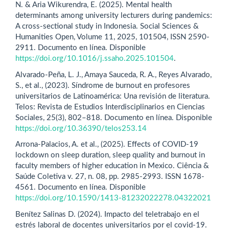
N. & Aria Wikurendra, E. (2025). Mental health
determinants among university lecturers during pandemics:
A cross-sectional study in Indonesia. Social Sciences &
Humanities Open, Volume 11, 2025, 101504, ISSN 2590-
2911. Documento en línea. Disponible
https://doi.org/10.1016/j.ssaho.2025.101504
.
Alvarado-Peña, L. J., Amaya Sauceda, R. A., Reyes Alvarado,
S., et al., (2023). Síndrome de burnout en profesores
universitarios de Latinoamérica: Una revisión de literatura.
Telos: Revista de Estudios Interdisciplinarios en Ciencias
Sociales, 25(3), 802–818. Documento en línea. Disponible
https://doi.org/10.36390/telos253.14
Arrona-Palacios, A. et al., (2025). Effects of COVID-19
lockdown on sleep duration, sleep quality and burnout in
faculty members of higher education in Mexico. Ciência &
Saúde Coletiva v. 27, n. 08, pp. 2985-2993. ISSN 1678-
4561. Documento en línea. Disponible
https://doi.org/10.1590/1413-81232022278.04322021
Benítez Salinas D. (2024). Impacto del teletrabajo en el
estrés laboral de docentes universitarios por el covid-19.