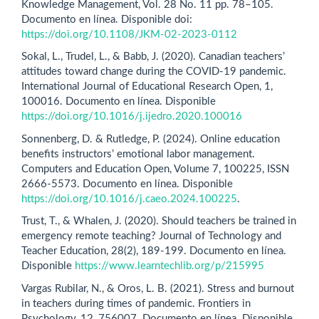
Knowledge Management, Vol. 28 No. 11 pp. 78–105.
Documento en línea. Disponible doi:
https://doi.org/10.1108/JKM-02-2023-0112
Sokal, L., Trudel, L., & Babb, J. (2020). Canadian teachers’
attitudes toward change during the COVID-19 pandemic.
International Journal of Educational Research Open, 1,
100016. Documento en línea. Disponible
https://doi.org/10.1016/j.ijedro.2020.100016
Sonnenberg, D. & Rutledge, P. (2024). Online education
benefits instructors’ emotional labor management.
Computers and Education Open, Volume 7, 100225, ISSN
2666-5573. Documento en línea. Disponible
https://doi.org/10.1016/j.caeo.2024.100225
.
Trust, T., & Whalen, J. (2020). Should teachers be trained in
emergency remote teaching? Journal of Technology and
Teacher Education, 28(2), 189-199. Documento en línea.
Disponible
https://www.learntechlib.org/p/215995
Vargas Rubilar, N., & Oros, L. B. (2021). Stress and burnout
in teachers during times of pandemic. Frontiers in
Psychology, 12, 756007. Documento en línea. Disponible