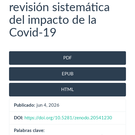
revisión sistemática
del impacto de la
Covid-19
Barra
PDF
lateral
del
EPUB
artículo
HTML
Publicado:
jun 4, 2026
DOI:
https://doi.org/10.5281/zenodo.20541230
Palabras clave: