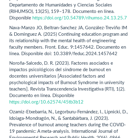
Departamento de Humanidades y Ciencias Sociales
(RIHUMSO), 13(25), 159–178. Documento en línea.
Disponible
https://doi.org/10.54789/rihumso.24.13.25.7
Nava-Manzo JO, Beltran-Sanchez JA, González-Treviño IM
& Dominguez A. (2025) Continuing education program and
its relationship with the mental health of engineering
faculty members. Front. Educ. 9:1457642. Documento en
línea. Disponible doi: 10.3389/feduc.2024.1457642
Noroña-Salcedo, D. R. (2023). Factores asociados e
impactos psicológicos del síndrome de burnout en
docentes universitarios [Associated factors and
psychological impacts of Burnout Syndrome in university
teachers]. Revista Transcendencia Investigativa (RTI), 1(2).
Documento en línea. Disponible
https://doi.org/10.62574/45tb3b12
Ozamiz-Etxebarria, N., Legorburu-Fernández, I., Lipnicki, D.,
Idoiaga-Mondragón, N., & Santabárbara, J. (2023).
Prevalence of burnout among teachers during the COVID-
19 pandemic: A meta-analysis. International Journal of
Environmental Research and Public Health, 20(6), 4866.