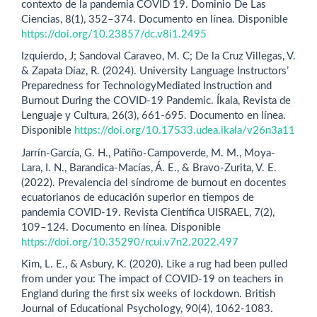
contexto de la pandemia COVID 19. Dominio De Las
Ciencias, 8(1), 352–374. Documento en línea. Disponible
https://doi.org/10.23857/dc.v8i1.2495
Izquierdo, J; Sandoval Caraveo, M. C; De la Cruz Villegas, V.
& Zapata Díaz, R. (2024). University Language Instructors’
Preparedness for TechnologyMediated Instruction and
Burnout During the COVID-19 Pandemic. Íkala, Revista de
Lenguaje y Cultura, 26(3), 661-695. Documento en línea.
Disponible
https://doi.org/10.17533.udea.ikala/v26n3a11
Jarrín-García, G. H., Patiño-Campoverde, M. M., Moya-
Lara, I. N., Barandica-Macías, Á. E., & Bravo-Zurita, V. E.
(2022). Prevalencia del síndrome de burnout en docentes
ecuatorianos de educación superior en tiempos de
pandemia COVID-19. Revista Científica UISRAEL, 7(2),
109–124. Documento en línea. Disponible
https://doi.org/10.35290/rcui.v7n2.2022.497
Kim, L. E., & Asbury, K. (2020). Like a rug had been pulled
from under you: The impact of COVID-19 on teachers in
England during the first six weeks of lockdown. British
Journal of Educational Psychology, 90(4), 1062-1083.