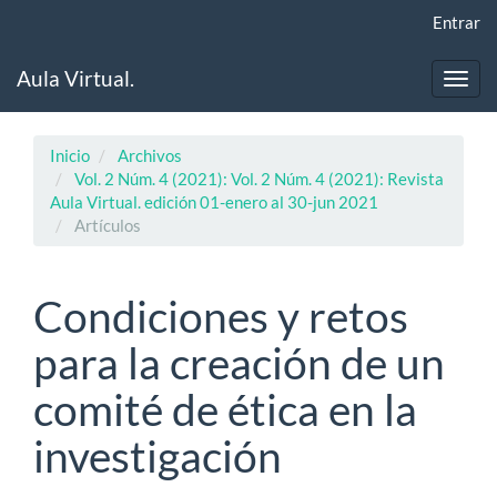
Navegación
Entrar
principal
Contenido
Aula Virtual.
principal
Toggl
Barra
navig
lateral
Inicio
Archivos
Vol. 2 Núm. 4 (2021): Vol. 2 Núm. 4 (2021): Revista
Aula Virtual. edición 01-enero al 30-jun 2021
Artículos
Condiciones y retos
para la creación de un
comité de ética en la
investigación