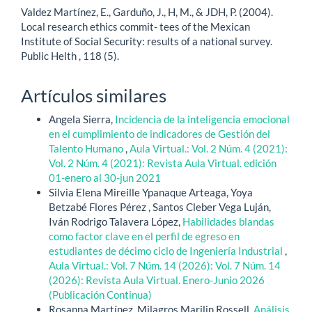
Valdez Martínez, E., Garduño, J., H, M., & JDH, P. (2004).
Local research ethics commit- tees of the Mexican
Institute of Social Security: results of a national survey.
Public Helth , 118 (5).
Artículos similares
Angela Sierra,
Incidencia de la inteligencia emocional
en el cumplimiento de indicadores de Gestión del
Talento Humano
,
Aula Virtual.: Vol. 2 Núm. 4 (2021):
Vol. 2 Núm. 4 (2021): Revista Aula Virtual. edición
01-enero al 30-jun 2021
Silvia Elena Mireille Ypanaque Arteaga, Yoya
Betzabé Flores Pérez , Santos Cleber Vega Luján,
Iván Rodrigo Talavera López,
Habilidades blandas
como factor clave en el perfil de egreso en
estudiantes de décimo ciclo de Ingeniería Industrial
,
Aula Virtual.: Vol. 7 Núm. 14 (2026): Vol. 7 Núm. 14
(2026): Revista Aula Virtual. Enero-Junio 2026
(Publicación Continua)
Rosanna Martínez, Milagros Marilin Rossell,
Análisis