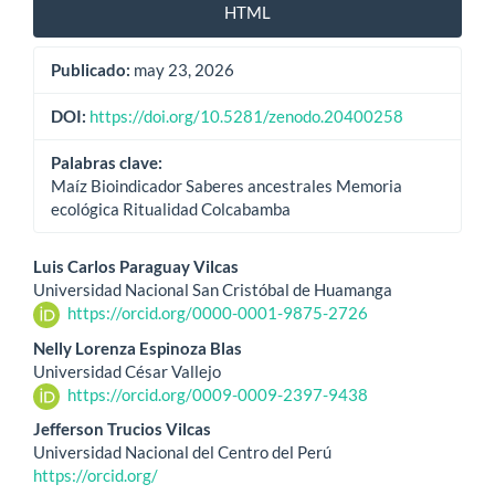
HTML
Publicado:
may 23, 2026
DOI:
https://doi.org/10.5281/zenodo.20400258
Palabras clave:
Maíz Bioindicador Saberes ancestrales Memoria
ecológica Ritualidad Colcabamba
Contenido
Luis Carlos Paraguay Vilcas
Universidad Nacional San Cristóbal de Huamanga
principal
https://orcid.org/0000-0001-9875-2726
del
Nelly Lorenza Espinoza Blas
Universidad César Vallejo
artículo
https://orcid.org/0009-0009-2397-9438
Jefferson Trucios Vilcas
Universidad Nacional del Centro del Perú
https://orcid.org/