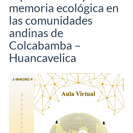
memoria ecológica en
las comunidades
andinas de
Colcabamba –
Huancavelica
Barra
lateral
del
artículo