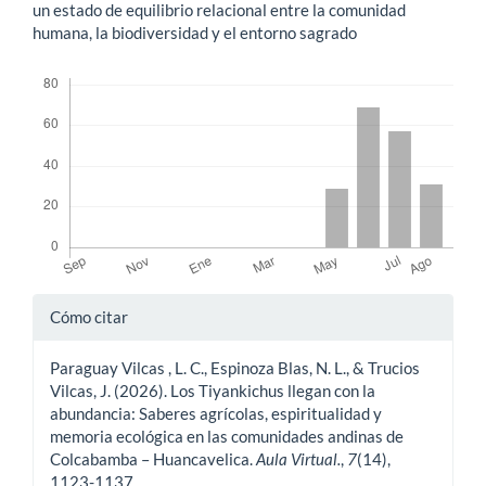
un estado de equilibrio relacional entre la comunidad
humana, la biodiversidad y el entorno sagrado
Descargas
Detalles
Cómo citar
del
Paraguay Vilcas , L. C., Espinoza Blas, N. L., & Trucios
artículo
Vilcas, J. (2026). Los Tiyankichus llegan con la
abundancia: Saberes agrícolas, espiritualidad y
memoria ecológica en las comunidades andinas de
Colcabamba – Huancavelica.
Aula Virtual.
,
7
(14),
1123-1137.