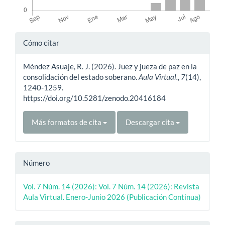
Detalles
Cómo citar
del
Méndez Asuaje, R. J. (2026). Juez y jueza de paz en la
artículo
consolidación del estado soberano.
Aula Virtual.
,
7
(14),
1240-1259.
https://doi.org/10.5281/zenodo.20416184
Más formatos de cita
Descargar cita
Número
Vol. 7 Núm. 14 (2026): Vol. 7 Núm. 14 (2026): Revista
Aula Virtual. Enero-Junio 2026 (Publicación Continua)