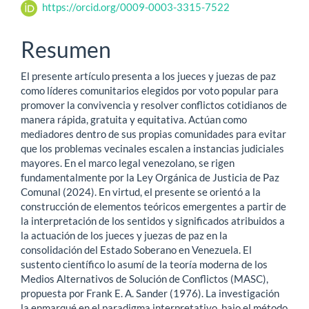
principal
https://orcid.org/0009-0003-3315-7522
del
Resumen
artículo
El presente artículo presenta a los jueces y juezas de paz
como líderes comunitarios elegidos por voto popular para
promover la convivencia y resolver conflictos cotidianos de
manera rápida, gratuita y equitativa. Actúan como
mediadores dentro de sus propias comunidades para evitar
que los problemas vecinales escalen a instancias judiciales
mayores. En el marco legal venezolano, se rigen
fundamentalmente por la Ley Orgánica de Justicia de Paz
Comunal (2024). En virtud, el presente se orientó a la
construcción de elementos teóricos emergentes a partir de
la interpretación de los sentidos y significados atribuidos a
la actuación de los jueces y juezas de paz en la
consolidación del Estado Soberano en Venezuela. El
sustento científico lo asumí de la teoría moderna de los
Medios Alternativos de Solución de Conflictos (MASC),
propuesta por Frank E. A. Sander (1976). La investigación
la enmarqué en el paradigma interpretativo, bajo el método