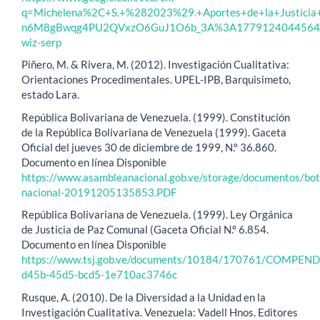
q=Michelena%2C+S.+%282023%29.+Aportes+de+la+Justici
n6M8gBwqg4PU2QVxzO6GuJ1O6b_3A%3A1779124044564&e
wiz-serp
Piñero, M. & Rivera, M. (2012). Investigación Cualitativa:
Orientaciones Procedimentales. UPEL-IPB, Barquisimeto,
estado Lara.
República Bolivariana de Venezuela. (1999). Constitución
de la República Bolivariana de Venezuela (1999). Gaceta
Oficial del jueves 30 de diciembre de 1999, N.º 36.860.
Documento en línea Disponible
https://www.asambleanacional.gob.ve/storage/documentos/bot
nacional-20191205135853.PDF
República Bolivariana de Venezuela. (1999). Ley Orgánica
de Justicia de Paz Comunal (Gaceta Oficial N.º 6.854.
Documento en línea Disponible
https://www.tsj.gob.ve/documents/10184/170761/COM
d45b-45d5-bcd5-1e710ac3746c
Rusque, A. (2010). De la Diversidad a la Unidad en la
Investigación Cualitativa. Venezuela: Vadell Hnos. Editores