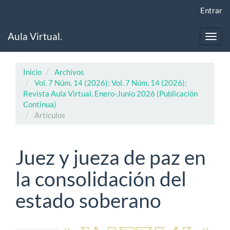
Navegación
Entrar
principal
Contenido
Aula Virtual.
principal
Toggl
Barra
navig
lateral
Inicio
Archivos
Vol. 7 Núm. 14 (2026): Vol. 7 Núm. 14 (2026):
Revista Aula Virtual. Enero-Junio 2026 (Publicación
Continua)
Artículos
Juez y jueza de paz en
la consolidación del
estado soberano