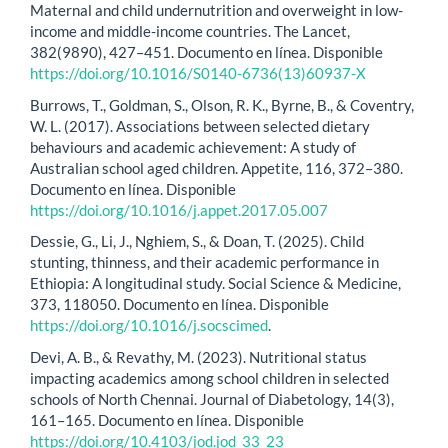
Maternal and child undernutrition and overweight in low-
income and middle-income countries. The Lancet,
382(9890), 427–451. Documento en línea. Disponible
https://doi.org/10.1016/S0140-6736(13)60937-X
Burrows, T., Goldman, S., Olson, R. K., Byrne, B., & Coventry,
W. L. (2017). Associations between selected dietary
behaviours and academic achievement: A study of
Australian school aged children. Appetite, 116, 372–380.
Documento en línea. Disponible
https://doi.org/10.1016/j.appet.2017.05.007
Dessie, G., Li, J., Nghiem, S., & Doan, T. (2025). Child
stunting, thinness, and their academic performance in
Ethiopia: A longitudinal study. Social Science & Medicine,
373, 118050. Documento en línea. Disponible
https://doi.org/10.1016/j.socscimed
.
Devi, A. B., & Revathy, M. (2023). Nutritional status
impacting academics among school children in selected
schools of North Chennai. Journal of Diabetology, 14(3),
161–165. Documento en línea. Disponible
https://doi.org/10.4103/jod.jod_33_23