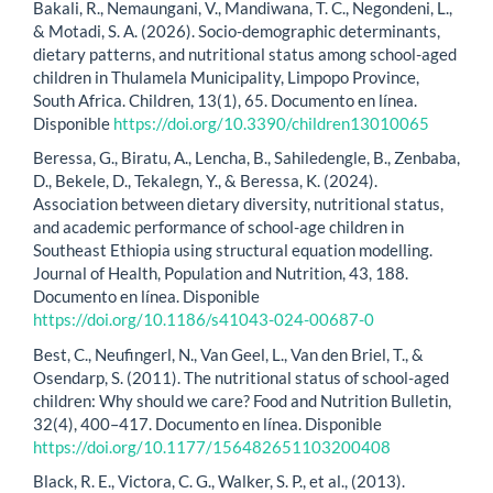
Bakali, R., Nemaungani, V., Mandiwana, T. C., Negondeni, L.,
& Motadi, S. A. (2026). Socio-demographic determinants,
dietary patterns, and nutritional status among school-aged
children in Thulamela Municipality, Limpopo Province,
South Africa. Children, 13(1), 65. Documento en línea.
Disponible
https://doi.org/10.3390/children13010065
Beressa, G., Biratu, A., Lencha, B., Sahiledengle, B., Zenbaba,
D., Bekele, D., Tekalegn, Y., & Beressa, K. (2024).
Association between dietary diversity, nutritional status,
and academic performance of school-age children in
Southeast Ethiopia using structural equation modelling.
Journal of Health, Population and Nutrition, 43, 188.
Documento en línea. Disponible
https://doi.org/10.1186/s41043-024-00687-0
Best, C., Neufingerl, N., Van Geel, L., Van den Briel, T., &
Osendarp, S. (2011). The nutritional status of school-aged
children: Why should we care? Food and Nutrition Bulletin,
32(4), 400–417. Documento en línea. Disponible
https://doi.org/10.1177/156482651103200408
Black, R. E., Victora, C. G., Walker, S. P., et al., (2013).