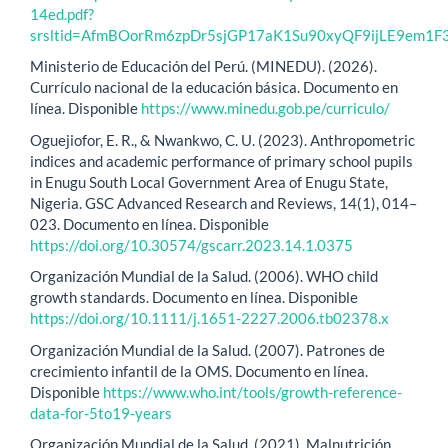
14ed.pdf?
srsltid=AfmBOorRm6zpDr5sjGP17aK1Su90xyQF9ijLE9em1
Ministerio de Educación del Perú. (MINEDU). (2026).
Currículo nacional de la educación básica. Documento en
línea. Disponible
https://www.minedu.gob.pe/curriculo/
Oguejiofor, E. R., & Nwankwo, C. U. (2023). Anthropometric
indices and academic performance of primary school pupils
in Enugu South Local Government Area of Enugu State,
Nigeria. GSC Advanced Research and Reviews, 14(1), 014–
023. Documento en línea. Disponible
https://doi.org/10.30574/gscarr.2023.14.1.0375
Organización Mundial de la Salud. (2006). WHO child
growth standards. Documento en línea. Disponible
https://doi.org/10.1111/j.1651-2227.2006.tb02378.x
Organización Mundial de la Salud. (2007). Patrones de
crecimiento infantil de la OMS. Documento en línea.
Disponible
https://www.who.int/tools/growth-reference-
data-for-5to19-years
Organización Mundial de la Salud. (2021). Malnutrición.