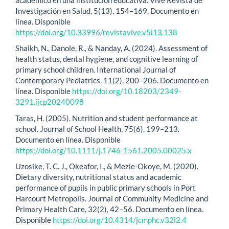
Investigación en Salud, 5(13), 154–169. Documento en
línea. Disponible
https://doi.org/10.33996/revistavive.v5i13.138
Shaikh, N., Danole, R., & Nanday, A. (2024). Assessment of
health status, dental hygiene, and cognitive learning of
primary school children. International Journal of
Contemporary Pediatrics, 11(2), 200–206. Documento en
línea. Disponible
https://doi.org/10.18203/2349-
3291.ijcp20240098
Taras, H. (2005). Nutrition and student performance at
school. Journal of School Health, 75(6), 199–213.
Documento en línea. Disponible
https://doi.org/10.1111/j.1746-1561.2005.00025.x
Uzosike, T. C. J., Okeafor, I., & Mezie-Okoye, M. (2020).
Dietary diversity, nutritional status and academic
performance of pupils in public primary schools in Port
Harcourt Metropolis. Journal of Community Medicine and
Primary Health Care, 32(2), 42–56. Documento en línea.
Disponible
https://doi.org/10.4314/jcmphc.v32i2.4