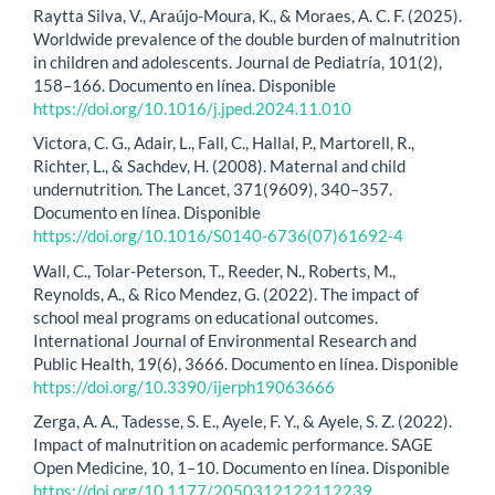
Raytta Silva, V., Araújo-Moura, K., & Moraes, A. C. F. (2025).
Worldwide prevalence of the double burden of malnutrition
in children and adolescents. Journal de Pediatría, 101(2),
158–166. Documento en línea. Disponible
https://doi.org/10.1016/j.jped.2024.11.010
Victora, C. G., Adair, L., Fall, C., Hallal, P., Martorell, R.,
Richter, L., & Sachdev, H. (2008). Maternal and child
undernutrition. The Lancet, 371(9609), 340–357.
Documento en línea. Disponible
https://doi.org/10.1016/S0140-6736(07)61692-4
Wall, C., Tolar-Peterson, T., Reeder, N., Roberts, M.,
Reynolds, A., & Rico Mendez, G. (2022). The impact of
school meal programs on educational outcomes.
International Journal of Environmental Research and
Public Health, 19(6), 3666. Documento en línea. Disponible
https://doi.org/10.3390/ijerph19063666
Zerga, A. A., Tadesse, S. E., Ayele, F. Y., & Ayele, S. Z. (2022).
Impact of malnutrition on academic performance. SAGE
Open Medicine, 10, 1–10. Documento en línea. Disponible
https://doi.org/10.1177/2050312122112239