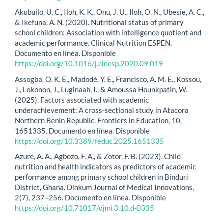
Akubuilo, U. C., Iloh, K. K., Onu, J. U., Iloh, O. N., Ubesie, A. C.,
& Ikefuna, A. N. (2020). Nutritional status of primary
school children: Association with intelligence quotient and
academic performance. Clinical Nutrition ESPEN.
Documento en línea. Disponible
https://doi.org/10.1016/j.clnesp.2020.09.019
Assogba, O. K. E., Madodé, Y. E., Francisco, A. M. E., Kossou,
J., Lokonon, J., Luginaah, I., & Amoussa Hounkpatin, W.
(2025). Factors associated with academic
underachievement: A cross-sectional study in Atacora
Northern Benin Republic. Frontiers in Education, 10,
1651335. Documento en línea. Disponible
https://doi.org/10.3389/feduc.2025.1651335
Azure, A. A., Agbozo, F. A., & Zotor, F. B. (2023). Child
nutrition and health indicators as predictors of academic
performance among primary school children in Binduri
District, Ghana. Dinkum Journal of Medical Innovations,
2(7), 237–256. Documento en línea. Disponible
https://doi.org/10.71017/djmi.3.10.d-0335