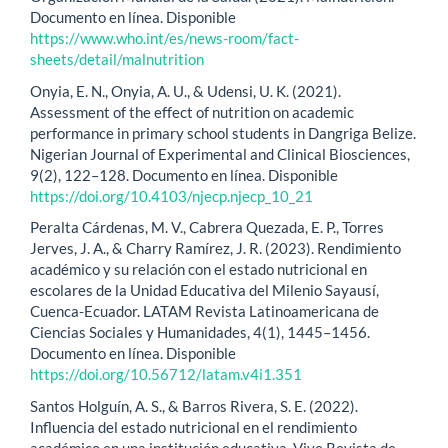
Documento en línea. Disponible
https://www.who.int/es/news-room/fact-
sheets/detail/malnutrition
Onyia, E. N., Onyia, A. U., & Udensi, U. K. (2021).
Assessment of the effect of nutrition on academic
performance in primary school students in Dangriga Belize.
Nigerian Journal of Experimental and Clinical Biosciences,
9(2), 122–128. Documento en línea. Disponible
https://doi.org/10.4103/njecp.njecp_10_21
Peralta Cárdenas, M. V., Cabrera Quezada, E. P., Torres
Jerves, J. A., & Charry Ramírez, J. R. (2023). Rendimiento
académico y su relación con el estado nutricional en
escolares de la Unidad Educativa del Milenio Sayausí,
Cuenca-Ecuador. LATAM Revista Latinoamericana de
Ciencias Sociales y Humanidades, 4(1), 1445–1456.
Documento en línea. Disponible
https://doi.org/10.56712/latam.v4i1.351
Santos Holguín, A. S., & Barros Rivera, S. E. (2022).
Influencia del estado nutricional en el rendimiento
académico en una institución educativa. Vive Revista de