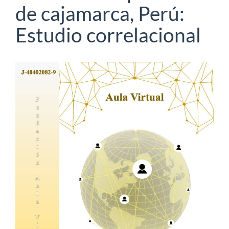
de cajamarca, Perú:
Estudio correlacional
Barra
lateral
del
artículo