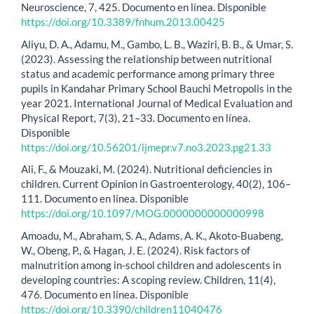
Neuroscience, 7, 425. Documento en línea. Disponible
https://doi.org/10.3389/fnhum.2013.00425
Aliyu, D. A., Adamu, M., Gambo, L. B., Waziri, B. B., & Umar, S.
(2023). Assessing the relationship between nutritional
status and academic performance among primary three
pupils in Kandahar Primary School Bauchi Metropolis in the
year 2021. International Journal of Medical Evaluation and
Physical Report, 7(3), 21–33. Documento en línea.
Disponible
https://doi.org/10.56201/ijmepr.v7.no3.2023.pg21.33
Ali, F., & Mouzaki, M. (2024). Nutritional deficiencies in
children. Current Opinion in Gastroenterology, 40(2), 106–
111. Documento en línea. Disponible
https://doi.org/10.1097/MOG.0000000000000998
Amoadu, M., Abraham, S. A., Adams, A. K., Akoto-Buabeng,
W., Obeng, P., & Hagan, J. E. (2024). Risk factors of
malnutrition among in-school children and adolescents in
developing countries: A scoping review. Children, 11(4),
476. Documento en línea. Disponible
https://doi.org/10.3390/children11040476