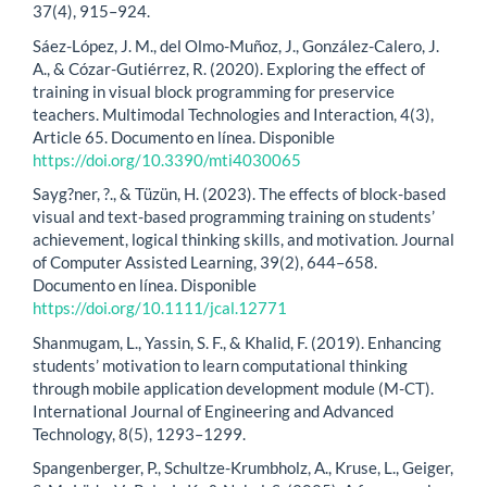
37(4), 915–924.
Sáez-López, J. M., del Olmo-Muñoz, J., González-Calero, J.
A., & Cózar-Gutiérrez, R. (2020). Exploring the effect of
training in visual block programming for preservice
teachers. Multimodal Technologies and Interaction, 4(3),
Article 65. Documento en línea. Disponible
https://doi.org/10.3390/mti4030065
Sayg?ner, ?., & Tüzün, H. (2023). The effects of block-based
visual and text-based programming training on students’
achievement, logical thinking skills, and motivation. Journal
of Computer Assisted Learning, 39(2), 644–658.
Documento en línea. Disponible
https://doi.org/10.1111/jcal.12771
Shanmugam, L., Yassin, S. F., & Khalid, F. (2019). Enhancing
students’ motivation to learn computational thinking
through mobile application development module (M-CT).
International Journal of Engineering and Advanced
Technology, 8(5), 1293–1299.
Spangenberger, P., Schultze-Krumbholz, A., Kruse, L., Geiger,