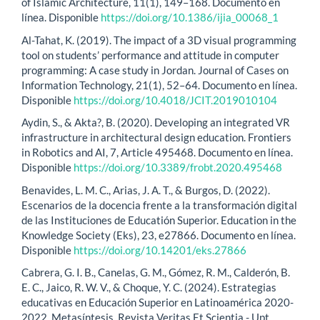
of Islamic Architecture, 11(1), 149–168. Documento en
línea. Disponible
https://doi.org/10.1386/ijia_00068_1
Al-Tahat, K. (2019). The impact of a 3D visual programming
tool on students’ performance and attitude in computer
programming: A case study in Jordan. Journal of Cases on
Information Technology, 21(1), 52–64. Documento en línea.
Disponible
https://doi.org/10.4018/JCIT.2019010104
Aydin, S., & Akta?, B. (2020). Developing an integrated VR
infrastructure in architectural design education. Frontiers
in Robotics and AI, 7, Article 495468. Documento en línea.
Disponible
https://doi.org/10.3389/frobt.2020.495468
Benavides, L. M. C., Arias, J. A. T., & Burgos, D. (2022).
Escenarios de la docencia frente a la transformación digital
de las Instituciones de Educatión Superior. Education in the
Knowledge Society (Eks), 23, e27866. Documento en línea.
Disponible
https://doi.org/10.14201/eks.27866
Cabrera, G. I. B., Canelas, G. M., Gómez, R. M., Calderón, B.
E. C., Jaico, R. W. V., & Choque, Y. C. (2024). Estrategias
educativas en Educación Superior en Latinoamérica 2020-
2022. Metasíntesis. Revista Veritas Et Scientia - Upt,