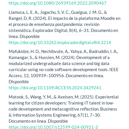
https://doi.org/10.1080/26939169.2022.2090467
Llamuca, L. E. A., Jogacho, S. V. C., Guaigua, J. M. G., &
Rangel, D. R. (2024). El impacto de la plataforma Moodle en
el proceso de enseñanza postpandemia: revisión
sistemática. Explorador Digital, 8(4), 6–31. Documento en
línea. Disponible
https://doi.org/10.33262/exploradordigital.v8i4.3214
Mafukidze, H. D., Nechibvute, A., Yahya, A., Badruddin, I. A.,
Kamangar, S., & Hussien, M. (2024). Development of a
modularized undergraduate data science and big data
curricular using no-code software development tools. IEEE
Access, 12, 100939–100956. Documento en línea.
Disponible
https://doi.org/10.1109/ACCESS.2024.3429241
Matook, S., Wang, Y. M., & Axelsen, M. (2025). Experiential
learning for citizen developers: Training IT talent in low-
code development and metacognitive reflection. Business
& Information Systems Engineering, 67(1), 7–30.
Documento en línea. Disponible
https://doi.org/10.1007/s12599-024-00921-3