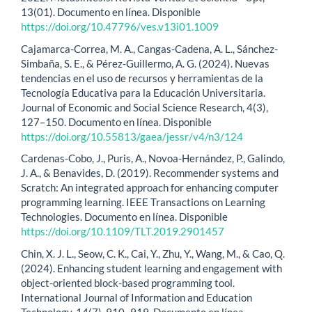
13(01). Documento en línea. Disponible
https://doi.org/10.47796/ves.v13i01.1009
Cajamarca-Correa, M. A., Cangas-Cadena, A. L., Sánchez-
Simbaña, S. E., & Pérez-Guillermo, A. G. (2024). Nuevas
tendencias en el uso de recursos y herramientas de la
Tecnología Educativa para la Educación Universitaria.
Journal of Economic and Social Science Research, 4(3),
127–150. Documento en línea. Disponible
https://doi.org/10.55813/gaea/jessr/v4/n3/124
Cardenas-Cobo, J., Puris, A., Novoa-Hernández, P., Galindo,
J. A., & Benavides, D. (2019). Recommender systems and
Scratch: An integrated approach for enhancing computer
programming learning. IEEE Transactions on Learning
Technologies. Documento en línea. Disponible
https://doi.org/10.1109/TLT.2019.2901457
Chin, X. J. L., Seow, C. K., Cai, Y., Zhu, Y., Wang, M., & Cao, Q.
(2024). Enhancing student learning and engagement with
object-oriented block-based programming tool.
International Journal of Information and Education
Technology, 14(7), 910–919. Documento en línea.