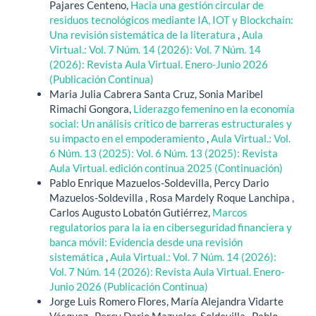
Pajares Centeno,
Hacia una gestión circular de
residuos tecnológicos mediante IA, IOT y Blockchain:
Una revisión sistemática de la literatura
,
Aula
Virtual.: Vol. 7 Núm. 14 (2026): Vol. 7 Núm. 14
(2026): Revista Aula Virtual. Enero-Junio 2026
(Publicación Continua)
Maria Julia Cabrera Santa Cruz, Sonia Maribel
Rimachi Gongora,
Liderazgo femenino en la economía
social: Un análisis crítico de barreras estructurales y
su impacto en el empoderamiento
,
Aula Virtual.: Vol.
6 Núm. 13 (2025): Vol. 6 Núm. 13 (2025): Revista
Aula Virtual. edición continua 2025 (Continuación)
Pablo Enrique Mazuelos-Soldevilla, Percy Dario
Mazuelos-Soldevilla , Rosa Mardely Roque Lanchipa ,
Carlos Augusto Lobatón Gutiérrez,
Marcos
regulatorios para la ia en ciberseguridad financiera y
banca móvil: Evidencia desde una revisión
sistemática
,
Aula Virtual.: Vol. 7 Núm. 14 (2026):
Vol. 7 Núm. 14 (2026): Revista Aula Virtual. Enero-
Junio 2026 (Publicación Continua)
Jorge Luis Romero Flores, María Alejandra Vidarte
Vásquez , Percy Dario Mazuelos-Soldevilla , Pablo