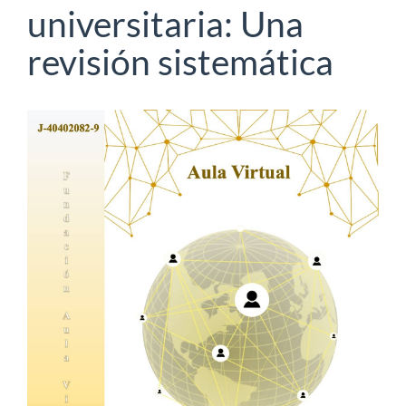
universitaria: Una
revisión sistemática
Barra
lateral
del
artículo