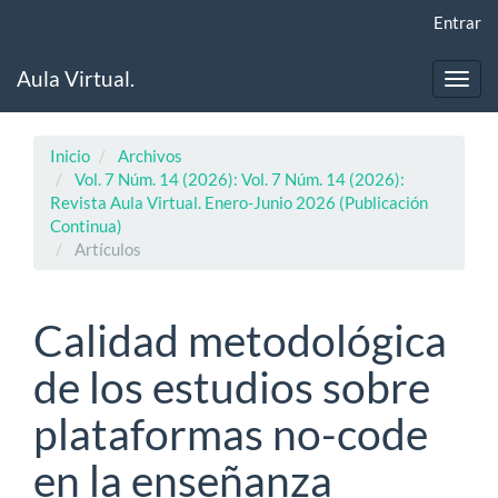
Navegación
Entrar
principal
Contenido
Aula Virtual.
principal
Toggl
Barra
navig
lateral
Inicio
Archivos
Vol. 7 Núm. 14 (2026): Vol. 7 Núm. 14 (2026):
Revista Aula Virtual. Enero-Junio 2026 (Publicación
Continua)
Artículos
Calidad metodológica
de los estudios sobre
plataformas no-code
en la enseñanza