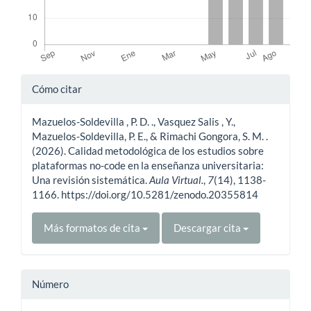
Detalles
Cómo citar
del
Mazuelos-Soldevilla , P. D. ., Vasquez Salis , Y.,
artículo
Mazuelos-Soldevilla, P. E., & Rimachi Gongora, S. M. .
(2026). Calidad metodológica de los estudios sobre
plataformas no-code en la enseñanza universitaria:
Una revisión sistemática.
Aula Virtual.
,
7
(14), 1138-
1166. https://doi.org/10.5281/zenodo.20355814
Más formatos de cita
Descargar cita
Número