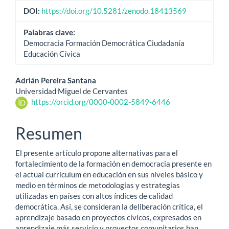
DOI:
https://doi.org/10.5281/zenodo.18413569
Palabras clave:
Democracia Formación Democrática Ciudadanía
Educación Cívica
Contenido
Adrián Pereira Santana
Universidad Miguel de Cervantes
principal
https://orcid.org/0000-0002-5849-6446
del
Resumen
artículo
El presente artículo propone alternativas para el
fortalecimiento de la formación en democracia presente en
el actual currículum en educación en sus niveles básico y
medio en términos de metodologías y estrategias
utilizadas en países con altos índices de calidad
democrática. Así, se consideran la deliberación crítica, el
aprendizaje basado en proyectos cívicos, expresados en
aprendizaje más servicio y proyectos comunitarios han