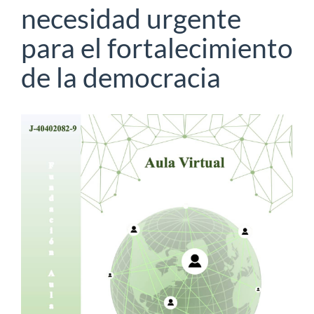
necesidad urgente
para el fortalecimiento
de la democracia
Barra
lateral
del
artículo