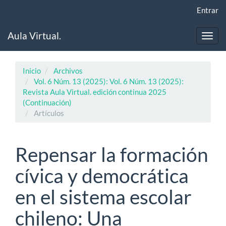
Navegación
Entrar
principal
Contenido
Aula Virtual.
principal
Toggl
Barra
navig
lateral
Inicio
Archivos
Vol. 6 Núm. 13 (2025): Vol. 6 Núm. 13 (2025):
Revista Aula Virtual. edición continua 2025
(Continuación)
Artículos
Repensar la formación
cívica y democrática
en el sistema escolar
chileno: Una