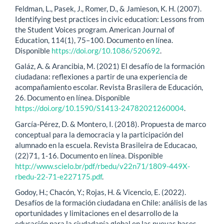
Feldman, L., Pasek, J., Romer, D., & Jamieson, K. H. (2007).
Identifying best practices in civic education: Lessons from
the Student Voices program. American Journal of
Education, 114(1), 75–100. Documento en línea.
Disponible
https://doi.org/10.1086/520692
.
Galáz, A. & Arancibia, M. (2021) El desafío de la formación
ciudadana: reflexiones a partir de una experiencia de
acompañamiento escolar. Revista Brasilera de Educación,
26. Documento en línea. Disponible
https://doi.org/10.1590/S1413-24782021260004
.
García-Pérez, D. & Montero, I. (2018). Propuesta de marco
conceptual para la democracia y la participación del
alumnado en la escuela. Revista Brasileira de Educacao,
(22)71, 1-16. Documento en línea. Disponible
http://www.scielo.br/pdf/rbedu/v22n71/1809-449X-
rbedu-22-71-e227175.pdf
.
Godoy, H.; Chacón, Y.; Rojas, H. & Vicencio, E. (2022).
Desafíos de la formación ciudadana en Chile: análisis de las
oportunidades y limitaciones en el desarrollo de la
educación para la ciudadanía global en las nuevas bases