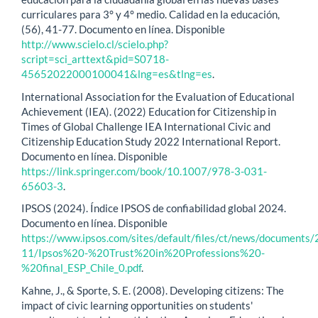
curriculares para 3° y 4° medio. Calidad en la educación,
(56), 41-77. Documento en línea. Disponible
http://www.scielo.cl/scielo.php?
script=sci_arttext&pid=S0718-
45652022000100041&lng=es&tlng=es
.
International Association for the Evaluation of Educational
Achievement (IEA). (2022) Education for Citizenship in
Times of Global Challenge IEA International Civic and
Citizenship Education Study 2022 International Report.
Documento en línea. Disponible
https://link.springer.com/book/10.1007/978-3-031-
65603-3
.
IPSOS (2024). Índice IPSOS de confiabilidad global 2024.
Documento en línea. Disponible
https://www.ipsos.com/sites/default/files/ct/news/documents
11/Ipsos%20-%20Trust%20in%20Professions%20-
%20final_ESP_Chile_0.pdf
.
Kahne, J., & Sporte, S. E. (2008). Developing citizens: The
impact of civic learning opportunities on students'