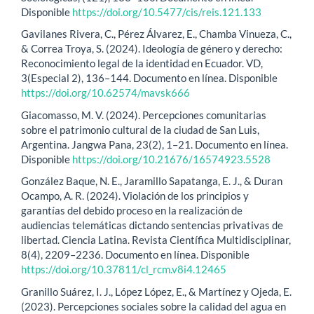
Disponible
https://doi.org/10.5477/cis/reis.121.133
Gavilanes Rivera, C., Pérez Álvarez, E., Chamba Vinueza, C.,
& Correa Troya, S. (2024). Ideología de género y derecho:
Reconocimiento legal de la identidad en Ecuador. VD,
3(Especial 2), 136–144. Documento en línea. Disponible
https://doi.org/10.62574/mavsk666
Giacomasso, M. V. (2024). Percepciones comunitarias
sobre el patrimonio cultural de la ciudad de San Luis,
Argentina. Jangwa Pana, 23(2), 1–21. Documento en línea.
Disponible
https://doi.org/10.21676/16574923.5528
González Baque, N. E., Jaramillo Sapatanga, E. J., & Duran
Ocampo, A. R. (2024). Violación de los principios y
garantías del debido proceso en la realización de
audiencias telemáticas dictando sentencias privativas de
libertad. Ciencia Latina. Revista Científica Multidisciplinar,
8(4), 2209–2236. Documento en línea. Disponible
https://doi.org/10.37811/cl_rcm.v8i4.12465
Granillo Suárez, I. J., López López, E., & Martínez y Ojeda, E.
(2023). Percepciones sociales sobre la calidad del agua en