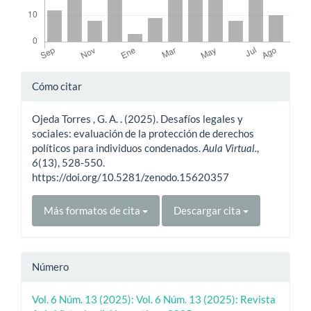
Detalles
Cómo citar
del
Ojeda Torres , G. A. . (2025). Desafíos legales y
artículo
sociales: evaluación de la protección de derechos
políticos para individuos condenados.
Aula Virtual.
,
6
(13), 528-550.
https://doi.org/10.5281/zenodo.15620357
Más formatos de cita
Descargar cita
Número
Vol. 6 Núm. 13 (2025): Vol. 6 Núm. 13 (2025): Revista