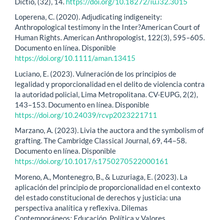
Dictio, (32), 14.
https://doi.org/10.18272/iu.i32.3015
Loperena, C. (2020). Adjudicating indigeneity:
Anthropological testimony in the Inter?American Court of
Human Rights. American Anthropologist, 122(3), 595–605.
Documento en línea. Disponible
https://doi.org/10.1111/aman.13415
Luciano, E. (2023). Vulneración de los principios de
legalidad y proporcionalidad en el delito de violencia contra
la autoridad policial, Lima Metropolitana. CV-EUPG, 2(2),
143–153. Documento en línea. Disponible
https://doi.org/10.24039/rcvp2023221711
Marzano, A. (2023). Livia the auctora and the symbolism of
grafting. The Cambridge Classical Journal, 69, 44–58.
Documento en línea. Disponible
https://doi.org/10.1017/s1750270522000161
Moreno, A., Montenegro, B., & Luzuriaga, E. (2023). La
aplicación del principio de proporcionalidad en el contexto
del estado constitucional de derechos y justicia: una
perspectiva analítica y reflexiva. Dilemas
Contemporáneos: Educación, Política y Valores.