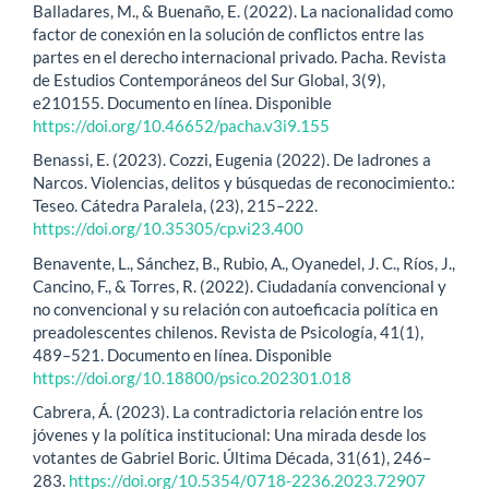
Balladares, M., & Buenaño, E. (2022). La nacionalidad como
factor de conexión en la solución de conflictos entre las
partes en el derecho internacional privado. Pacha. Revista
de Estudios Contemporáneos del Sur Global, 3(9),
e210155. Documento en línea. Disponible
https://doi.org/10.46652/pacha.v3i9.155
Benassi, E. (2023). Cozzi, Eugenia (2022). De ladrones a
Narcos. Violencias, delitos y búsquedas de reconocimiento.:
Teseo. Cátedra Paralela, (23), 215–222.
https://doi.org/10.35305/cp.vi23.400
Benavente, L., Sánchez, B., Rubio, A., Oyanedel, J. C., Ríos, J.,
Cancino, F., & Torres, R. (2022). Ciudadanía convencional y
no convencional y su relación con autoeficacia política en
preadolescentes chilenos. Revista de Psicología, 41(1),
489–521. Documento en línea. Disponible
https://doi.org/10.18800/psico.202301.018
Cabrera, Á. (2023). La contradictoria relación entre los
jóvenes y la política institucional: Una mirada desde los
votantes de Gabriel Boric. Última Década, 31(61), 246–
283.
https://doi.org/10.5354/0718-2236.2023.72907