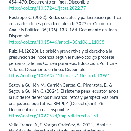
454–470. Documento en línea. Disponible
https://doi.org/10.37241/jatss.2022.77
Restrepo, C. (2023). Redes sociales y participación política
en las elecciones presidenciales de 2022 en Colombia.
Análisis Político, 36(106), 133–164. Documento en línea.
Disponible
https://doi.org/10.15446/anpol.v36n106.111058
Ruiz, M. (2023). La prisión preventiva y el derecho a la
presunción de inocencia según el nuevo código procesal
peruano. Dilemas Contemporáneos: Educación, Política y
Valores. Documento en línea. Disponible
https://doi.org/10.46377/dilemas.v11iespecial.3961
Segovia Guillén, M., Carrión García, G., Pinargote, E., &
Segovia Guillén, C. (2024). El sistema penal ecuatoriano a
la luz de los derechos humanos: retos y perspectivas para
una justicia equitativa. RMPI, 4 (Derecho), 68–78.
Documento en línea. Disponible
https://doi.org/10.62574/rmpi.v4iderecho.151
Valle Franco, A., & Vargas Ordóñez, A. (2021). Análisis
histórico del derecho al voto de los ecuatorianos y