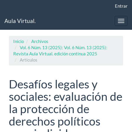
Navegación
Entrar
principal
Contenido
Aula Virtual.
principal
Toggl
Barra
navig
lateral
Inicio
Archivos
Vol. 6 Núm. 13 (2025): Vol. 6 Núm. 13 (2025):
Revista Aula Virtual. edición continua 2025
Artículos
Desafíos legales y
sociales: evaluación de
la protección de
derechos políticos