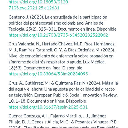
https://doi.org/10.19053/0120-
7105.eyc.2021.25.e12631
Centeno, J. (2023). La encrucijada de la participación
política del pentecostalismo colombiano. Anales de
Teología, 25(2), 325–331. Documento en línea. Disponible
https://doi.org/10.21703/2735-634520232522062
Cruz Valencia, N., Hurtado Chávez, M. F., Ríos-Hernández,
M. J., Ramírez Fortanell, O. Y., & Díaz Ordoñez, M. (2023).
Nivel de conocimiento de enfermería sobre pronación en
síndrome de distrés respiratorio agudo. Lux Médica,
18(53). Documento en línea. Disponible
https://doi.org/10.33064/53lm20234095
Cruz, A., Gutiérrez, M., & Quintana Paz, N. (2024). Más allá
del aquí y el ahora: Una apuesta por la calidad del directo
en televisión. European Public & Social Innovation Review,
10, 1–18. Documento en línea. Disponible
https://doi.org/10.31637/epsir-2025-531
Cuenca Gonzaga, A. I., Fajardo Martillo, J. J., Jiménez
Pillajo, D. J., Génesis Alicia, M. G., & Pesantez Vinueza, P. E.
(2024). El delito de calumnia en redes sociales: Regulación