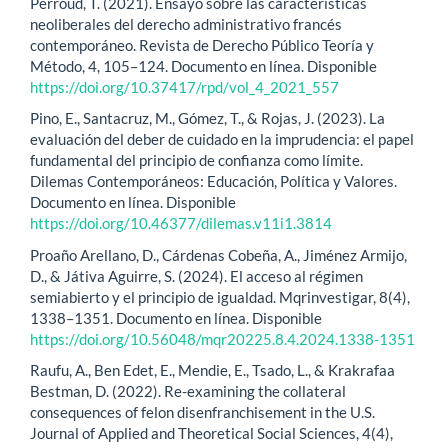
Perroud, T. (2021). Ensayo sobre las características
neoliberales del derecho administrativo francés
contemporáneo. Revista de Derecho Público Teoría y
Método, 4, 105–124. Documento en línea. Disponible
https://doi.org/10.37417/rpd/vol_4_2021_557
Pino, E., Santacruz, M., Gómez, T., & Rojas, J. (2023). La
evaluación del deber de cuidado en la imprudencia: el papel
fundamental del principio de confianza como límite.
Dilemas Contemporáneos: Educación, Política y Valores.
Documento en línea. Disponible
https://doi.org/10.46377/dilemas.v11i1.3814
Proaño Arellano, D., Cárdenas Cobeña, A., Jiménez Armijo,
D., & Játiva Aguirre, S. (2024). El acceso al régimen
semiabierto y el principio de igualdad. Mqrinvestigar, 8(4),
1338–1351. Documento en línea. Disponible
https://doi.org/10.56048/mqr20225.8.4.2024.1338-1351
Raufu, A., Ben Edet, E., Mendie, E., Tsado, L., & Krakrafaa
Bestman, D. (2022). Re-examining the collateral
consequences of felon disenfranchisement in the U.S.
Journal of Applied and Theoretical Social Sciences, 4(4),