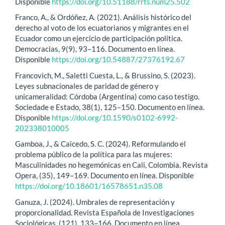
Disponible
https://doi.org/10.51188/rrts.num25.502
Franco, A., & Ordóñez, A. (2021). Análisis histórico del
derecho al voto de los ecuatorianos y migrantes en el
Ecuador como un ejercicio de participación política.
Democracias, 9(9), 93–116. Documento en línea.
Disponible
https://doi.org/10.54887/27376192.67
Francovich, M., Saletti Cuesta, L., & Brussino, S. (2023).
Leyes subnacionales de paridad de género y
unicameralidad: Córdoba (Argentina) como caso testigo.
Sociedade e Estado, 38(1), 125–150. Documento en línea.
Disponible
https://doi.org/10.1590/s0102-6992-
202338010005
Gamboa, J., & Caicedo, S. C. (2024). Reformulando el
problema público de la política para las mujeres:
Masculinidades no hegemónicas en Cali, Colombia. Revista
Opera, (35), 149–169. Documento en línea. Disponible
https://doi.org/10.18601/16578651.n35.08
Ganuza, J. (2024). Umbrales de representación y
proporcionalidad. Revista Española de Investigaciones
Sociológicas, (121), 133–166. Documento en línea.