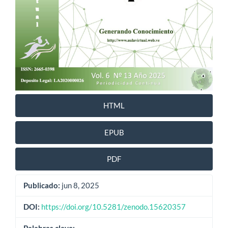
HTML
EPUB
PDF
Publicado:
jun 8, 2025
DOI:
https://doi.org/10.5281/zenodo.15620357
Palabras clave: