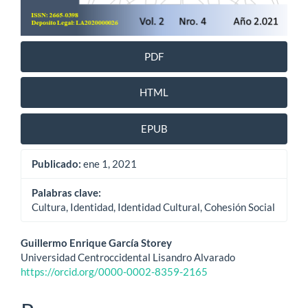
PDF
HTML
EPUB
Publicado:
ene 1, 2021
Palabras clave:
Cultura, Identidad, Identidad Cultural, Cohesión Social
Contenido
Guillermo Enrique García Storey
Universidad Centroccidental Lisandro Alvarado
principal
https://orcid.org/0000-0002-8359-2165
del