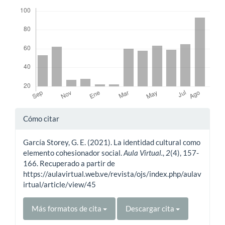
Descargas
Detalles
Cómo citar
del
García Storey, G. E. (2021). La identidad cultural como
artículo
elemento cohesionador social.
Aula Virtual.
,
2
(4), 157-
166. Recuperado a partir de
https://aulavirtual.web.ve/revista/ojs/index.php/aulav
irtual/article/view/45
Más formatos de cita
Descargar cita