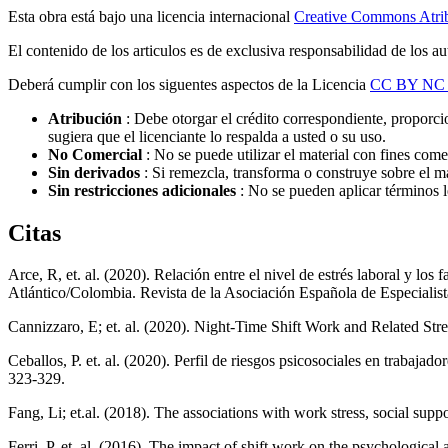
Esta obra está bajo una licencia internacional
Creative Commons Atri
El contenido de los articulos es de exclusiva responsabilidad de los au
Deberá cumplir con los siguentes aspectos de la Licencia
CC BY NC
Atribución
: Debe otorgar el crédito correspondiente, proporcio
sugiera que el licenciante lo respalda a usted o su uso.
No Comercial
: No se puede utilizar el material con fines come
Sin derivados
: Si remezcla, transforma o construye sobre el ma
Sin restricciones adicionales
: No se pueden aplicar términos l
Citas
Arce, R, et. al. (2020). Relación entre el nivel de estrés laboral y lo
Atlántico/Colombia. Revista de la Asociación Española de Especialist
Cannizzaro, E; et. al. (2020). Night-Time Shift Work and Related Str
Ceballos, P. et. al. (2020). Perfil de riesgos psicosociales en trabaja
323-329.
Fang, Li; et.al. (2018). The associations with work stress, social su
Ferri, P. et. al. (2016). The impact of shift work on the psychologica