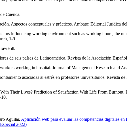
d de Cuenca.
ulación. Aspectos conceptuales y prácticos. Ambato: Editorial Jurídica d
th factors influencing working environment such as working hours, the n
rch, 1-9.
GrawHill.
ajadores de seis países de Latinoamérica. Revista de la Asociación Españ
t workers working in hospital. Journal of Management Research and Ana
afrontamiento asociadas al estrés en profesores universitarios. Revista d
ied With Their Lives? Prediction of Satisfaction With Life From Burnou
-10.
ro Aguilar,
Aplicación web para evaluar las competencias digitales e
 Especial 2022)