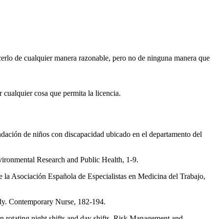
erlo de cualquier manera razonable, pero no de ninguna manera que
 cualquier cosa que permita la licencia.
 fundación de niños con discapacidad ubicado en el departamento del
vironmental Research and Public Health, 1-9.
a de la Asociación Española de Especialistas en Medicina del Trabajo,
study. Contemporary Nurse, 182-194.
een rotating night shifts and day shifts. Risk Management and