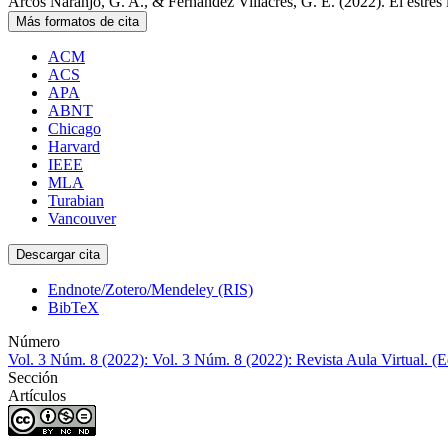
Arcos Naranjo, G. A., & Fernández Villacrés, G. E. (2022). El estrés 
Más formatos de cita
ACM
ACS
APA
ABNT
Chicago
Harvard
IEEE
MLA
Turabian
Vancouver
Descargar cita
Endnote/Zotero/Mendeley (RIS)
BibTeX
Número
Vol. 3 Núm. 8 (2022): Vol. 3 Núm. 8 (2022): Revista Aula Virtual. (
Sección
Artículos