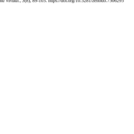
la Virtual.
,
3
(8), 89-103. https://doi.org/10.5281/zenodo.7506295