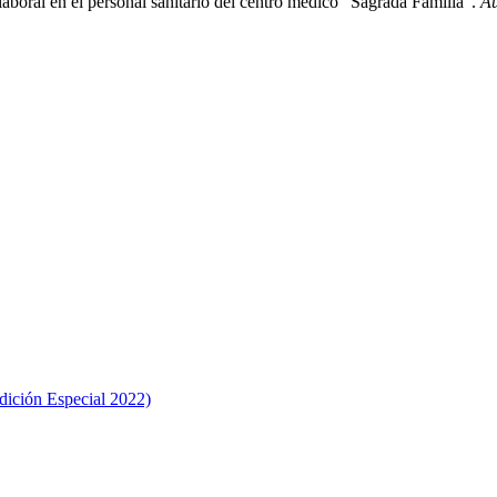
laboral en el personal sanitario del centro medico “Sagrada Familia”.
Au
Edición Especial 2022)