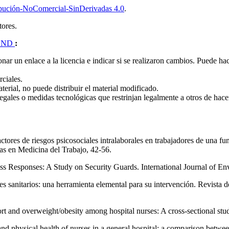
bución-NoComercial-SinDerivadas 4.0
.
tores.
 ND
:
nar un enlace a la licencia e indicar si se realizaron cambios.
Puede hac
rciales.
terial, no puede distribuir el material modificado.
egales o medidas tecnológicas que restrinjan legalmente a otros de hacer
s factores de riesgos psicosociales intralaborales en trabajadores de una
as en Medicina del Trabajo, 42-56.
ess Responses: A Study on Security Guards. International Journal of En
dores sanitarios: una herramienta elemental para su intervención. Revist
pport and overweight/obesity among hospital nurses: A cross-sectional 
l and physical health of nurses in a general hospital: a comparison betw