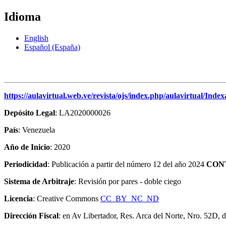
Idioma
English
Español (España)
https://aulavirtual.web.ve/revista/ojs/index.php/aulavirtual/Index
Depósito Legal
: LA2020000026
País
: Venezuela
Año de Inicio
: 2020
Periodicidad
: Publicación a partir del número 12 del año 2024
CON
Sistema de Arbitraje
: Revisión por pares - doble ciego
Licencia
: Creative Commons
CC BY NC ND
Dirección Fiscal
: en Av Libertador, Res. Arca del Norte, Nro. 52D, 