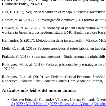
Healthcare Policy, 203-211.
Gea, E. (2017). Seguridad y salud en el trabajo. Cuenca: Universida
Gómez, et. al. (2017). La investigación científica y sus formas de tit
Hayashi, R. et. al. (2020). Relationship of patient safety culture wi
workers in Japan: a cross-sectional study. BMC Health Services Resea
Hernández, S. (2017). Metodología de la investigación. México: Mc
Mejia, C. et. al. (2019). Factores asociados al estrés laboral en trab
Prakash, Y. (2018). Stress management – Study among the night shif
Rodríguez, M. et. al. (2018). Factores psicosociales y estrategias de 
197-203.
Rodríguez, R. et. al. (2019). Are Pediatric Critical Personnel Satisf
Noncritical Pediatric Staff. Pediatric Critical Care Medicine Journal, 1
Artículos más leídos del mismo autor/a
Gustavo Eduardo Fernández Villacres, Lorena Fernanda Guerre
8 (2022): Vol. 3 Núm. 8 (2022): Revista Aula Virtual. (Edición