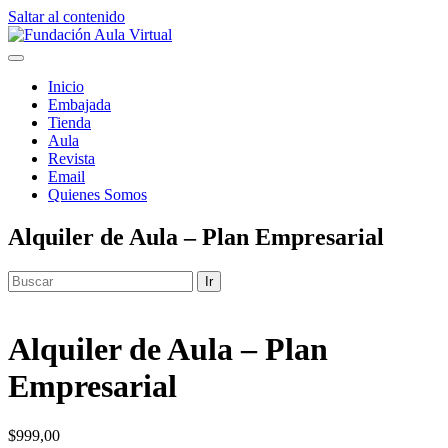
Saltar al contenido
F
undación Aula Virtual
FUNDACIÓN AULA VIRTUAL
Inicio
Embajada
Tienda
Aula
Revista
Email
Quienes Somos
Alquiler de Aula – Plan Empresarial
Ir
Alquiler de Aula – Plan
Empresarial
$
999,00