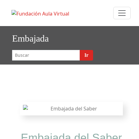
Saltar
F
FUNDACIÓN
al
undaci
contenido
AULA VIRTUAL
Aula
Embajada
Virtual
Ir
Embajada del Saber