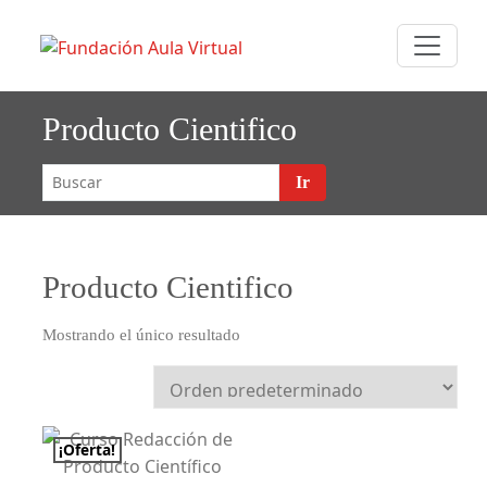
Saltar
F
FUNDACIÓN
al
undaci
contenido
AULA VIRTUAL
Aula
Producto Cientifico
Virtual
Ir
Producto Cientifico
Mostrando el único resultado
¡Oferta!