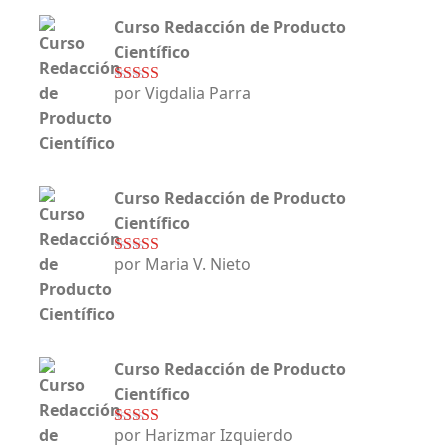
Curso Redacción de Producto
Científico
por Vigdalia Parra
Valorado con
5
de 5
Curso Redacción de Producto
Científico
por Maria V. Nieto
Valorado con
5
de 5
Curso Redacción de Producto
Científico
por Harizmar Izquierdo
Valorado con