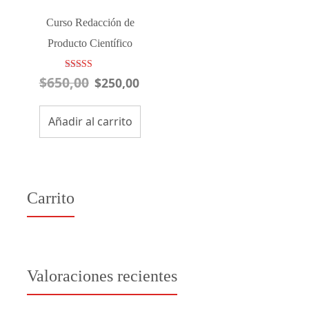
Curso Redacción de
Producto Científico
$
650,00
El
El
Valorado con
$
250,00
5.00
precio
precio
de 5
original
actual
Añadir al carrito
era:
es:
$650,00.
$250,00.
Carrito
Valoraciones recientes