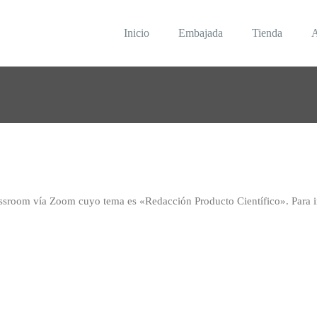
Inicio
Embajada
Tienda
A
VIRTUAL
ón Aula Virtual
assroom vía Zoom cuyo tema es «Redacción Producto Científico». Para ins