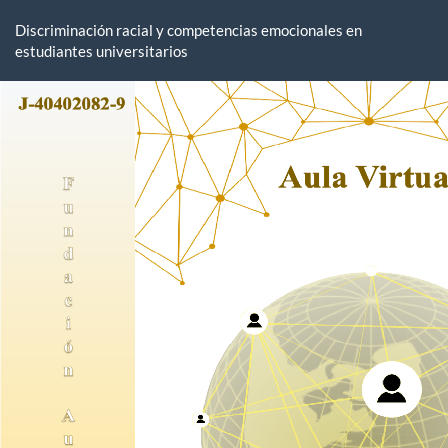
Volver
a
Discriminación racial y competencias emocionales en
los
estudiantes universitarios
detalles
del
artículo