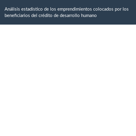
Volver
a
Análisis estadístico de los emprendimientos colocados por los
los
beneficiarios del crédito de desarrollo humano
detalles
del
artículo