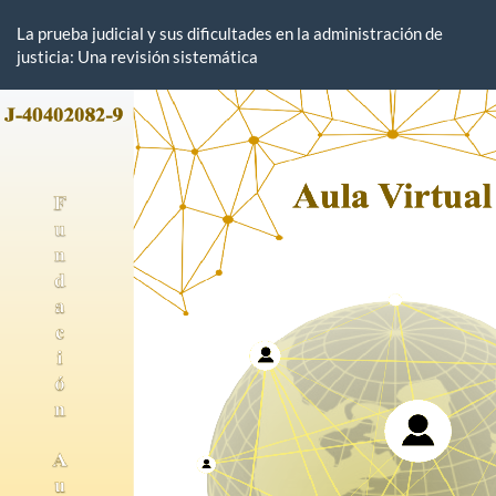
Volver
a
La prueba judicial y sus dificultades en la administración de
los
justicia: Una revisión sistemática
detalles
del
artículo