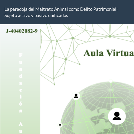
Volver
a
La paradoja del Maltrato Animal como Delito Patrimonial:
los
Sujeto activo y pasivo unificados
detalles
del
artículo