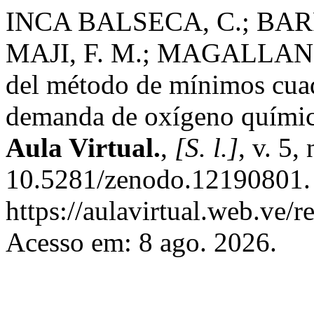
INCA BALSECA, C.; BA
MAJI, F. M.; MAGALLANE
del método de mínimos cuad
demanda de oxígeno químico
Aula Virtual.
,
[S. l.]
, v. 5,
10.5281/zenodo.12190801. 
https://aulavirtual.web.ve/r
Acesso em: 8 ago. 2026.