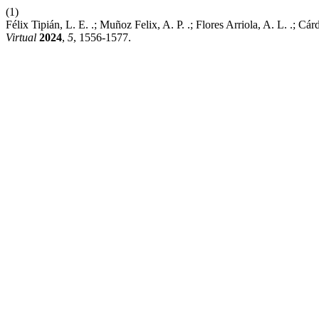
(1)
Félix Tipián, L. E. .; Muñoz Felix, A. P. .; Flores Arriola, A. L. .
Virtual
2024
,
5
, 1556-1577.