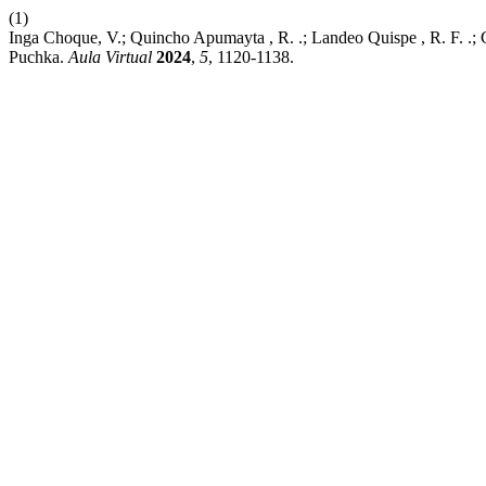
(1)
Inga Choque, V.; Quincho Apumayta , R. .; Landeo Quispe , R. F. .;
Puchka.
Aula Virtual
2024
,
5
, 1120-1138.