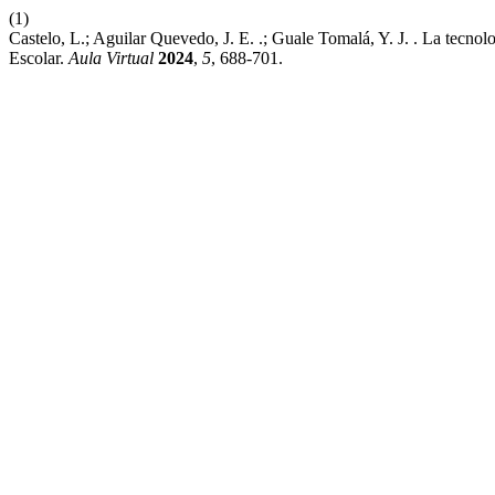
(1)
Castelo, L.; Aguilar Quevedo, J. E. .; Guale Tomalá, Y. J. . La tec
Escolar.
Aula Virtual
2024
,
5
, 688-701.