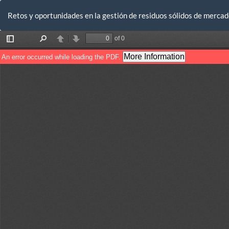
Volver
a
Retos y oportunidades en la gestión de residuos sólidos de mercado
los
detalles
del
artículo