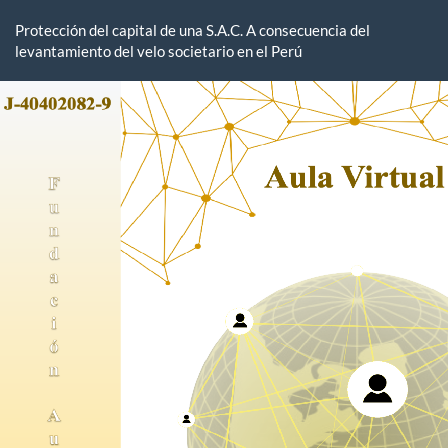
Volver
a
Protección del capital de una S.A.C. A consecuencia del
los
levantamiento del velo societario en el Perú
detalles
del
artículo