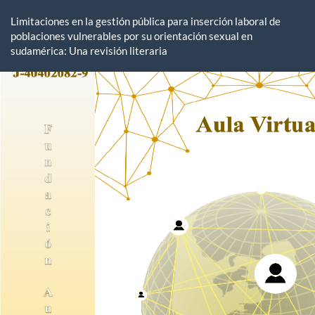
Volver
a
Limitaciones en la gestión pública para inserción laboral de
los
poblaciones vulnerables por su orientación sexual en
detalles
sudamérica: Una revisión literaria
del
artículo