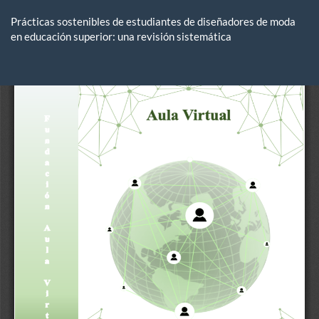
Volver
a
Prácticas sostenibles de estudiantes de diseñadores de moda
los
en educación superior: una revisión sistemática
detalles
del
De
De
artículo
P