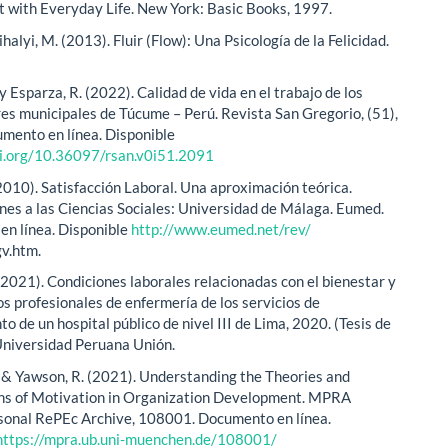
with Everyday Life. New York: Basic Books, 1997.
alyi, M. (2013). Fluir (Flow): Una Psicología de la Felicidad.
y Esparza, R. (2022). Calidad de vida en el trabajo de los
es municipales de Túcume – Perú. Revista San Gregorio, (51),
mento en línea. Disponible
oi.org/10.36097/rsan.v0i51.2091
(2010). Satisfacción Laboral. Una aproximación teórica.
nes a las Ciencias Sociales: Universidad de Málaga. Eumed.
n línea. Disponible
http://www.eumed.net/rev/
v.htm.
 (2021). Condiciones laborales relacionadas con el bienestar y
os profesionales de enfermería de los servicios de
o de un hospital público de nivel III de Lima, 2020. (Tesis de
Universidad Peruana Unión.
 & Yawson, R. (2021). Understanding the Theories and
ns of Motivation in Organization Development. MPRA
onal RePEc Archive, 108001. Documento en línea.
https://mpra.ub.uni-muenchen.de/108001/