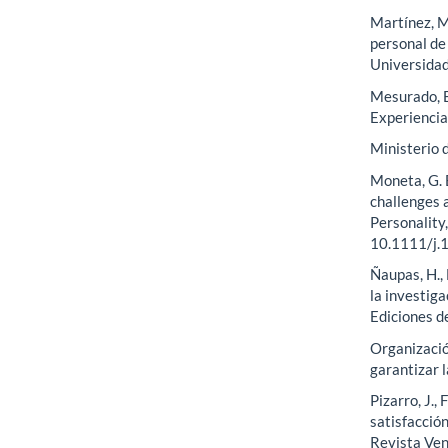
Martínez, M
personal de 
Universidad
Mesurado, B.
Experiencia
Ministerio 
Moneta, G. 
challenges a
Personality
10.1111/j.
Ñaupas, H., 
la investiga
Ediciones de
Organizació
garantizar l
Pizarro, J.,
satisfacción
Revista Ven