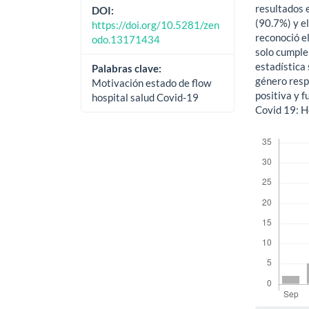
resultados 
DOI:
(90.7%) y e
https://doi.org/10.5281/zen
reconoció el
odo.13171434
solo cumple
estadística 
Palabras clave:
género respe
Motivación estado de flow
positiva y f
hospital salud Covid-19
Covid 19: Ho
Descargas