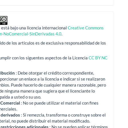
 está bajo una licencia internacional
Creative Commons
ón-NoComercial-SinDerivadas 4.0
.
ido de los articulos es de exclusiva responsabilidad de los
mplir con los siguentes aspectos de la Licencia
CC BY NC
ribución
: Debe otorgar el crédito correspondiente,
porcionar un enlace a la licencia e indicar si se realizaron
mbios.
Puede hacerlo de cualquier manera razonable, pero
de ninguna manera que sugiera que el licenciante lo
palda a usted o su uso.
 Comercial
: No se puede utilizar el material con fines
erciales.
 derivados
: Si remezcla, transforma o construye sobre el
erial, no puede distribuir el material modificado.
 restricciones adicionales
: No se pueden aplicar términos