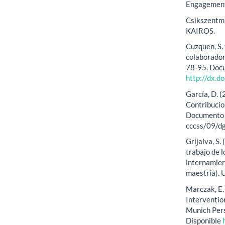
Engagement 
Csikszentmih
KAIROS.
Cuzquen, S. 
colaborador
78-95. Docu
http://dx.d
García, D. 
Contribucio
Documento e
cccss/09/dg
Grijalva, S.
trabajo de l
internamient
maestría). 
Marczak, E.
Interventio
Munich Pers
Disponible