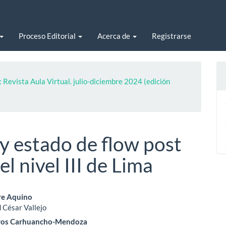
Proceso Editorial
Acerca de
Registrarse
 Revista Aula Virtual. julio-diciembre 2024 (edición
y estado de flow post
el nivel III de Lima
enido
re Aquino
 César Vallejo
ipal
gros Carhuancho-Mendoza