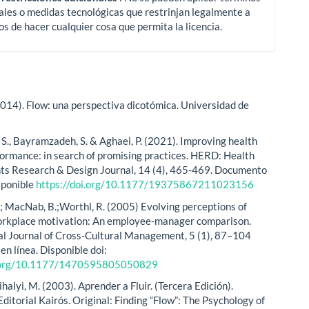
ales o medidas tecnológicas que restrinjan legalmente a
os de hacer cualquier cosa que permita la licencia.
2014). Flow: una perspectiva dicotómica. Universidad de
S., Bayramzadeh, S. & Aghaei, P. (2021). Improving health
ormance: in search of promising practices. HERD: Health
s Research & Design Journal, 14 (4), 465-469. Documento
isponible
https://doi.org/10.1177/19375867211023156
W.; MacNab, B.;Worthl, R. (2005) Evolving perceptions of
orkplace motivation: An employee-manager comparison.
al Journal of Cross-Cultural Management, 5 (1), 87–104
n línea. Disponible doi:
i.org/10.1177/1470595805050829
alyi, M. (2003). Aprender a Fluir. (Tercera Edición).
ditorial Kairós. Original: Finding “Flow”: The Psychology of