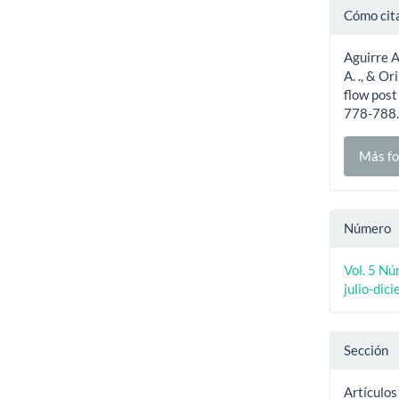
Detal
Cómo cit
del
Aguirre A
artíc
A. ., & O
flow post
778-788.
Más fo
Número
Vol. 5 Nú
julio-dic
Sección
Artículos