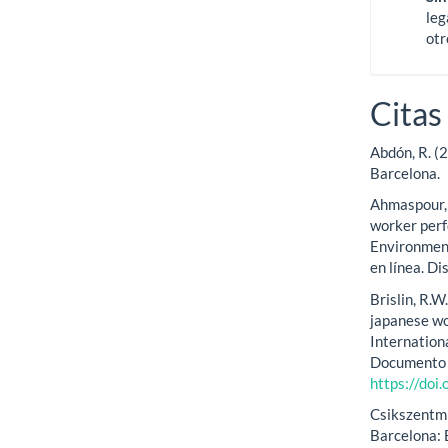
leg
otr
Citas
Abdón, R. (
Barcelona.
Ahmaspour, 
worker perf
Environment
en línea. D
Brislin, R.
japanese w
Internation
Documento e
https://do
Csikszentmih
Barcelona: E