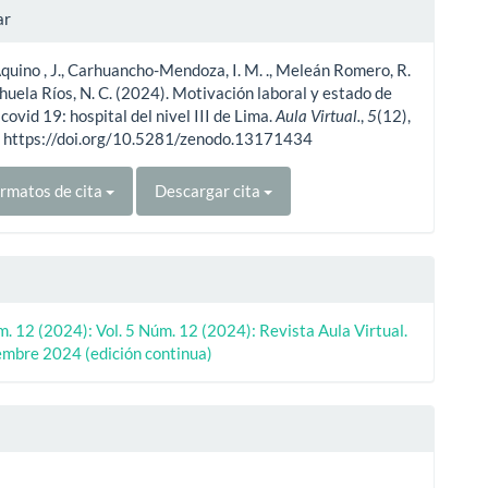
les
ar
quino , J., Carhuancho-Mendoza, I. M. ., Meleán Romero, R.
ulo
rihuela Ríos, N. C. (2024). Motivación laboral y estado de
 covid 19: hospital del nivel III de Lima.
Aula Virtual.
,
5
(12),
 https://doi.org/10.5281/zenodo.13171434
rmatos de cita
Descargar cita
m. 12 (2024): Vol. 5 Núm. 12 (2024): Revista Aula Virtual.
iembre 2024 (edición continua)