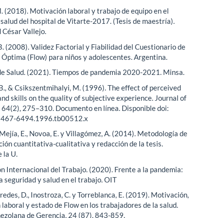
. (2018). Motivación laboral y trabajo de equipo en el
salud del hospital de Vitarte-2017. (Tesis de maestría).
 César Vallejo.
 (2008). Validez Factorial y Fiabilidad del Cuestionario de
 Óptima (Flow) para niños y adolescentes. Argentina.
de Salud. (2021). Tiempos de pandemia 2020-2021. Minsa.
B., & Csikszentmihalyi, M. (1996). The effect of perceived
nd skills on the quality of subjective experience. Journal of
, 64(2), 275–310. Documento en línea. Disponible doi:
1467-6494.1996.tb00512.x
Mejía, E., Novoa, E. y Villagómez, A. (2014). Metodología de
ción cuantitativa-cualitativa y redacción de la tesis.
 la U.
n Internacional del Trabajo. (2020). Frente a la pandemia:
a seguridad y salud en el trabajo. OIT
 Fredes, D., Inostroza, C. y Torreblanca, E. (2019). Motivación,
 laboral y estado de Flow en los trabajadores de la salud.
ezolana de Gerencia, 24 (87), 843-859.