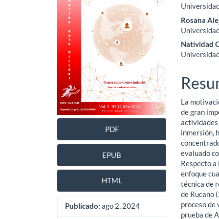
del
del
Universidad
Rosana Ale
artículo
artíc
Universidad
Natividad 
Universidad
Resu
La motivaci
de gran impo
actividades
PDF
inmersión, 
concentrado
evaluado con
EPUB
Respecto a 
enfoque cuan
HTML
técnica de r
de Rucano (2
proceso de v
Publicado:
ago 2, 2024
prueba de A