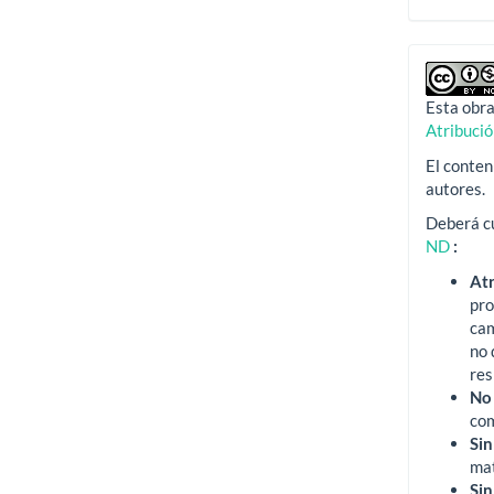
Esta obra
Atribuci
El conten
autores.
Deberá cu
ND
:
At
pro
ca
no 
res
No
com
Sin
mat
Sin