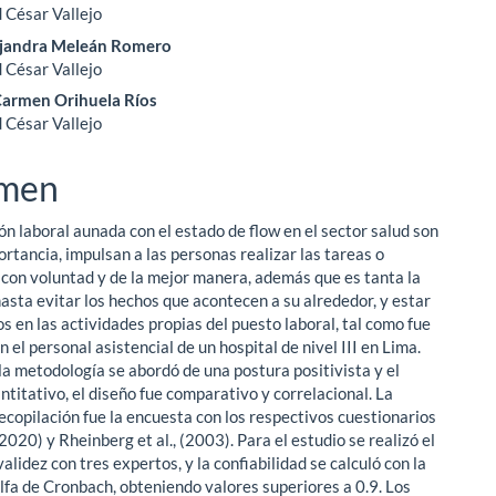
 César Vallejo
jandra Meleán Romero
ulo
 César Vallejo
Carmen Orihuela Ríos
 César Vallejo
men
ón laboral aunada con el estado de flow en el sector salud son
rtancia, impulsan a las personas realizar las tareas o
 con voluntad y de la mejor manera, además que es tanta la
hasta evitar los hechos que acontecen a su alrededor, y estar
s en las actividades propias del puesto laboral, tal como fue
 el personal asistencial de un hospital de nivel III en Lima.
la metodología se abordó de una postura positivista y el
titativo, el diseño fue comparativo y correlacional. La
ecopilación fue la encuesta con los respectivos cuestionarios
020) y Rheinberg et al., (2003). Para el estudio se realizó el
alidez con tres expertos, y la confiabilidad se calculó con la
lfa de Cronbach, obteniendo valores superiores a 0.9. Los