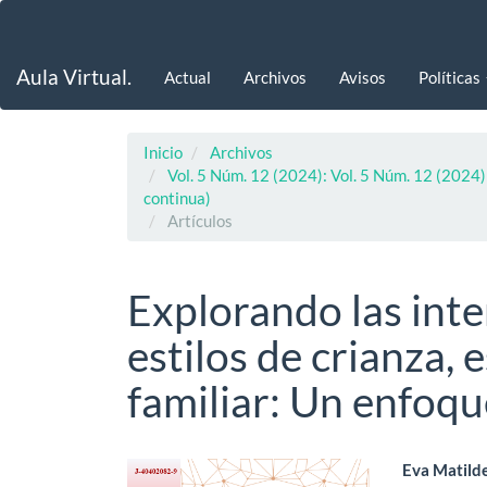
Navegación
principal
Contenido
Aula Virtual.
Actual
Archivos
Avisos
Políticas
principal
Barra
lateral
Inicio
Archivos
Vol. 5 Núm. 12 (2024): Vol. 5 Núm. 12 (2024):
continua)
Artículos
Explorando las int
estilos de crianza, 
familiar: Un enfoque
Barra
Cont
Eva Matild