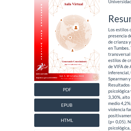
Universidad
lateral
princ
del
del
Resu
artículo
artíc
Los estilos 
presencia de
de crianza y
en Tumbes. 
transversal
estilos de c
de VIFA de A
inferencial,
Spearman y 
Resultados 
PDF
psicológica
3,30%, alto 
medio 4,2%;
EPUB
violencia f
positivament
HTML
(p< 0,05). N
psicológica,