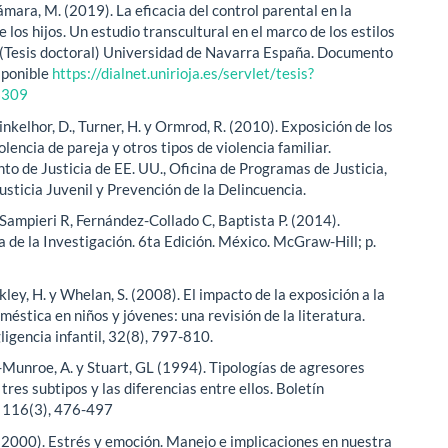
mara, M. (2019). La eficacia del control parental en la
 los hijos. Un estudio transcultural en el marco de los estilos
 (Tesis doctoral) Universidad de Navarra España. Documento
isponible
https://dialnet.unirioja.es/servlet/tesis?
6309
inkelhor, D., Turner, H. y Ormrod, R. (2010). Exposición de los
iolencia de pareja y otros tipos de violencia familiar.
o de Justicia de EE. UU., Oficina de Programas de Justicia,
usticia Juvenil y Prevención de la Delincuencia.
ampieri R, Fernández-Collado C, Baptista P. (2014).
 de la Investigación. 6ta Edición. México. McGraw-Hill; p.
ckley, H. y Whelan, S. (2008). El impacto de la exposición a la
méstica en niños y jóvenes: una revisión de la literatura.
igencia infantil, 32(8), 797-810.
Munroe, A. y Stuart, GL (1994). Tipologías de agresores
tres subtipos y las diferencias entre ellos. Boletín
, 116(3), 476-497
 (2000). Estrés y emoción. Manejo e implicaciones en nuestra