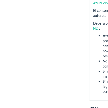
Atribuci
El conten
autores.
Deberá cu
ND
:
At
pro
ca
no 
res
No
com
Sin
mat
Sin
leg
otr