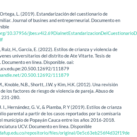
Ortega, L. (2019). Estandarización del cuestionario de
amiliar. Journal of busines and entreperneurial. Documento en
nible
.org/10.37956/jbes.v4i2.69DialnetEstandarizacionDelCuestionarioD
df
 Ruiz, H., García, E. (2022). Estilos de crianza y violencia de
venes universitarios del distrito de Ate Vitarte. Tesis de
. Documento en línea. Disponible. oai:
o.ucv.edu.pe:20.500.12692/111879
l.handle.net/20.500.12692/111879
., Knoble, N.B., Shortt, J.W. y Kim, H.K. (2012). Una revisión
de los factores de riesgo de violencia de pareja. Abuso de
), 231-280.
. I., Hernández, G. V., & Piamba, P. Y (2019). Estilos de crianza
filio parental a partir de los casos reportados por la comisaria
del municipio de Popayán Cauca entre los años 2016-2018.
cenciatura UCV. Documento en línea. Disponible
idafup.edu.co/repositorio/files/original/0e5c63eb256f4d32f19de