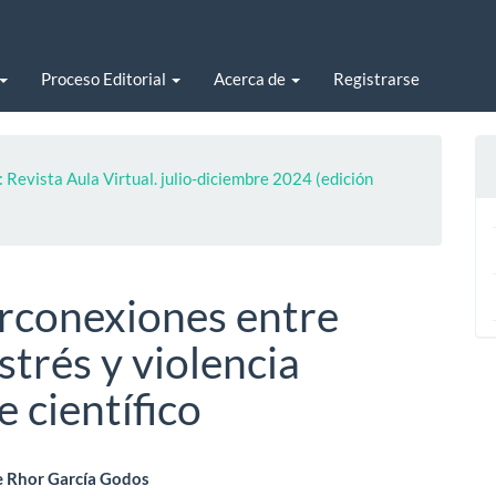
Proceso Editorial
Acerca de
Registrarse
 Revista Aula Virtual. julio-diciembre 2024 (edición
erconexiones entre
estrés y violencia
 científico
enido
e Rhor García Godos