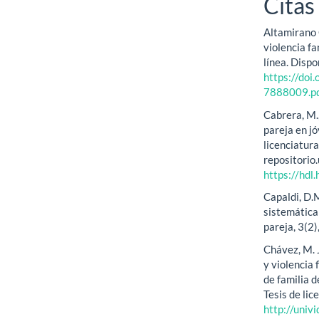
Citas
Altamirano 
violencia f
línea. Dispo
https://doi
7888009.p
Cabrera, M.,
pareja en jó
licenciatura
repositori
https://hd
Capaldi, D.M
sistemática 
pareja, 3(2
Chávez, M. J
y violencia 
de familia 
Tesis de li
http://univ