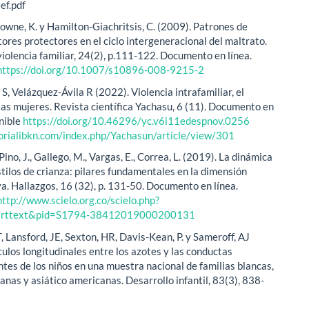
f.pdf
rowne, K. y Hamilton-Giachritsis, C. (2009). Patrones de
tores protectores en el ciclo intergeneracional del maltrato.
violencia familiar, 24(2), p.111-122. Documento en línea.
https://doi.org/10.1007/s10896-008-9215-2
 S, Velázquez-Ávila R (2022). Violencia intrafamiliar, el
las mujeres. Revista científica Yachasu, 6 (11). Documento en
onible
https://doi.org/10.46296/yc.v6i11edespnov.0256
torialibkn.com/index.php/Yachasun/article/view/301
 Pino, J., Gallego, M., Vargas, E., Correa, L. (2019). La dinámica
stilos de crianza: pilares fundamentales en la dimensión
va. Hallazgos, 16 (32), p. 131-50. Documento en línea.
http://www.scielo.org.co/scielo.php?
i_arttext&pid=S1794-38412019000200131
, Lansford, JE, Sexton, HR, Davis-Kean, P. y Sameroff, AJ
culos longitudinales entre los azotes y las conductas
ntes de los niños en una muestra nacional de familias blancas,
anas y asiático americanas. Desarrollo infantil, 83(3), 838-