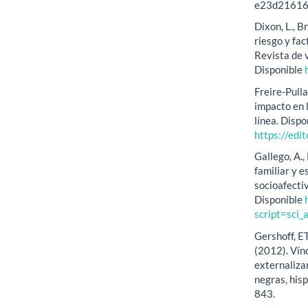
e23d21616e
Dixon, L., B
riesgo y fac
Revista de 
Disponible
Freire-Pulla
impacto en 
línea. Disp
https://edi
Gallego, A.,
familiar y e
socioafecti
Disponible
script=sc
Gershoff, ET
(2012). Vín
externaliza
negras, hisp
843.