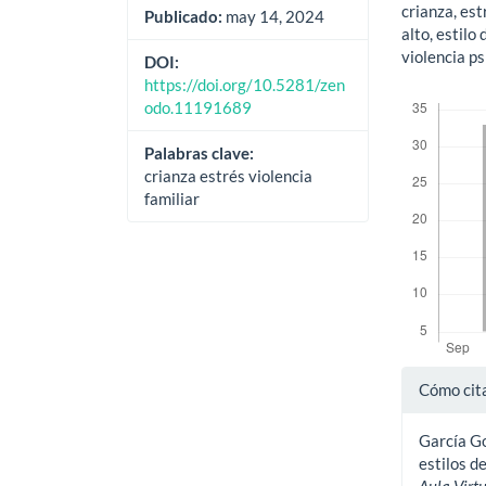
crianza, est
Publicado:
may 14, 2024
alto, estilo
violencia ps
DOI:
https://doi.org/10.5281/zen
Descargas
odo.11191689
Palabras clave:
crianza estrés violencia
familiar
Detal
Cómo cit
del
García Go
artíc
estilos d
Aula Virtu