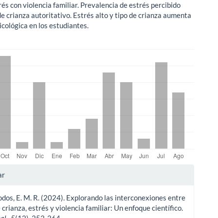
rés con violencia familiar. Prevalencia de estrés percibido
 de crianza autoritativo. Estrés alto y tipo de crianza aumenta
icológica en los estudiantes.
les
ar
dos, E. M. R. (2024). Explorando las interconexiones entre
ulo
e crianza, estrés y violencia familiar: Un enfoque científico.
al.
,
5
(12), 253-264.