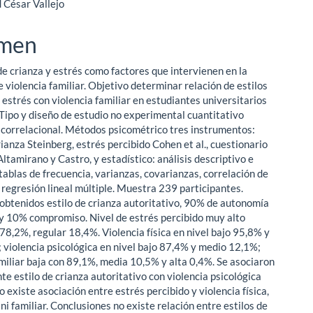
 César Vallejo
ipal
men
ulo
de crianza y estrés como factores que intervienen en la
 violencia familiar. Objetivo determinar relación de estilos
 estrés con violencia familiar en estudiantes universitarios
Tipo y diseño de estudio no experimental cuantitativo
 correlacional. Métodos psicométrico tres instrumentos:
rianza Steinberg, estrés percibido Cohen et al., cuestionario
ltamirano y Castro, y estadístico: análisis descriptivo e
 tablas de frecuencia, varianzas, covarianzas, correlación de
regresión lineal múltiple. Muestra 239 participantes.
obtenidos estilo de crianza autoritativo, 90% de autonomía
 y 10% compromiso. Nivel de estrés percibido muy alto
78,2%, regular 18,4%. Violencia física en nivel bajo 95,8% y
 violencia psicológica en nivel bajo 87,4% y medio 12,1%;
amiliar baja con 89,1%, media 10,5% y alta 0,4%. Se asociaron
e estilo de crianza autoritativo con violencia psicológica
o existe asociación entre estrés percibido y violencia física,
 ni familiar. Conclusiones no existe relación entre estilos de