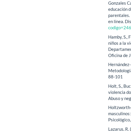
Gonzales Cá
educación de
parentales.
en línea. D
codigo=24
Hamby, S., F
niños a la v
Departament
Oficina de J
Hernández-S
Metodología
88-101
Holt, S., Bu
violencia do
Abuso y negl
Holtzworth-
masculinos: 
Psicológico
Lazarus, R.