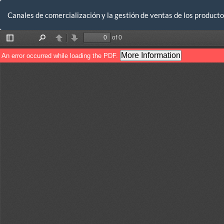
Volver
a
Canales de comercialización y la gestión de ventas de los produ
los
detalles
del
artículo