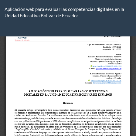
Volver
a
Aplicación web para evaluar las competencias digitales en la
los
Unidad Educativa Bolivar de Ecuador
detalles
del
De
De
artículo
P