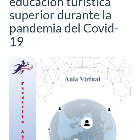
educación turística
superior durante la
pandemia del Covid-
19
Barra
lateral
del
artículo