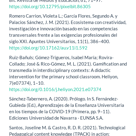
https://doi.org/10.12795/pixelbit.86305
Romero Carrion, Violeta L.; García Flores, Segundo A. y
Palacios Sánchez, J. M. (2021). Ecosistema con creatividad,
investigación e innovación basado en las competencias
transversales frente a las exigencias profesionales del
siglo XXI. Apuntes Universitarios, 11(1), 386–400.
https://doi.org/10.17162/au.v11i1.592
Ruiz-Bañuls; Gómez-Trigueros, Isabel María; Rovira-
Collado; José & Rico-Gómez, M. L. (2021). Gamification and
transmedia in interdisciplinary contexts: A didactic
intervention for the primary school classroom. Heliyon,
7(e07374), 1–10.
https://doi.org/0.1016/j.heliyon.2021.e07374
Sánchez-Tabernero, A. (2020). Prólogo. In S. Fernández-
Gubieda (Ed.), Aprendizajes de la Enseñanza Universitaria
en los tiempos de la COVID-19 (Primera, pp. 9–11).
Ediciones Universidad de Navarra - EUNSA S.A.
Santos, Joseline M. & Castro, R. D. R. (2021). Technological
Pedagogical content knowledge (TPACK) in action: