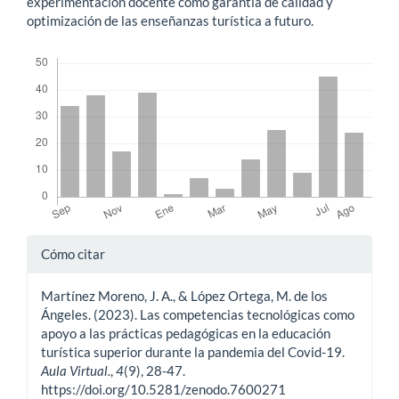
experimentación docente como garantía de calidad y
optimización de las enseñanzas turística a futuro.
Descargas
Detalles
Cómo citar
del
Martínez Moreno, J. A., & López Ortega, M. de los
artículo
Ángeles. (2023). Las competencias tecnológicas como
apoyo a las prácticas pedagógicas en la educación
turística superior durante la pandemia del Covid-19.
Aula Virtual.
,
4
(9), 28-47.
https://doi.org/10.5281/zenodo.7600271