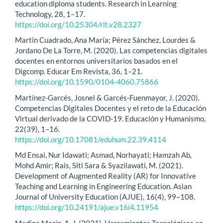
education diploma students. Research in Learning
Technology, 28, 1–17.
https://doi.org/10.25304/rlt.v28.2327
Martin Cuadrado, Ana María; Pérez Sánchez, Lourdes &
Jordano De La Torre, M. (2020). Las competencias digitales
docentes en entornos universitarios basados en el
Digcomp. Educar Em Revista, 36, 1–21.
https://doi.org/10.1590/0104-4060.75866
Martínez-Garcés, Josnel & Garcés-Fuenmayor, J. (2020).
Competencias Digitales Docentes y el reto de la Educación
Virtual derivado de la COVID-19. Educación y Humanismo,
22(39), 1–16.
https://doi.org/10.17081/eduhum.22.39.4114
Md Ensai, Nur Idawati; Asmad, Norhayati; Hamzah Ab,
Mohd Amir; Rais, Siti Sara & Syazilawati, M. (2021).
Development of Augmented Reality (AR) for Innovative
Teaching and Learning in Engineering Education. Asian
Journal of University Education (AJUE), 16(4), 99–108.
https://doi.org/10.24191/ajue.v16i4.11954
Medina Marín, A. J. (2021). Herramientas Tecnológicas en