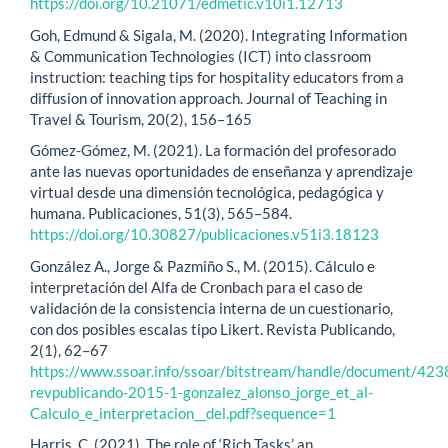
https://doi.org/10.21071/edmetic.v10i1.12713
Goh, Edmund & Sigala, M. (2020). Integrating Information
& Communication Technologies (ICT) into classroom
instruction: teaching tips for hospitality educators from a
diffusion of innovation approach. Journal of Teaching in
Travel & Tourism, 20(2), 156–165
Gómez-Gómez, M. (2021). La formación del profesorado
ante las nuevas oportunidades de enseñanza y aprendizaje
virtual desde una dimensión tecnológica, pedagógica y
humana. Publicaciones, 51(3), 565–584.
https://doi.org/10.30827/publicaciones.v51i3.18123
González A., Jorge & Pazmiño S., M. (2015). Cálculo e
interpretación del Alfa de Cronbach para el caso de
validación de la consistencia interna de un cuestionario,
con dos posibles escalas tipo Likert. Revista Publicando,
2(1), 62–67
https://www.ssoar.info/ssoar/bitstream/handle/document/423
revpublicando-2015-1-gonzalez_alonso_jorge_et_al-
Calculo_e_interpretacion__del.pdf?sequence=1
Harris, C. (2021). The role of ‘Rich Tasks’ an