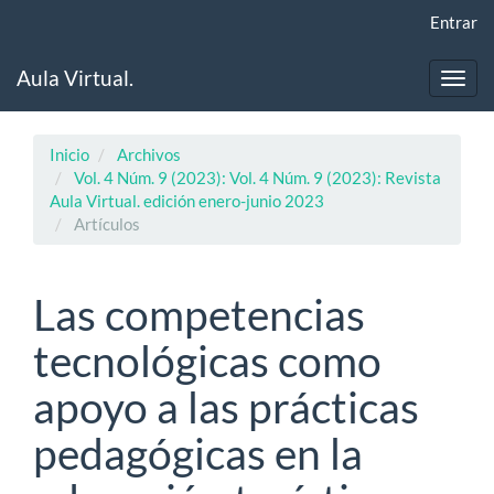
Navegación
Entrar
principal
Contenido
Aula Virtual.
principal
Toggl
Barra
navig
lateral
Inicio
Archivos
Vol. 4 Núm. 9 (2023): Vol. 4 Núm. 9 (2023): Revista
Aula Virtual. edición enero-junio 2023
Artículos
Las competencias
tecnológicas como
apoyo a las prácticas
pedagógicas en la