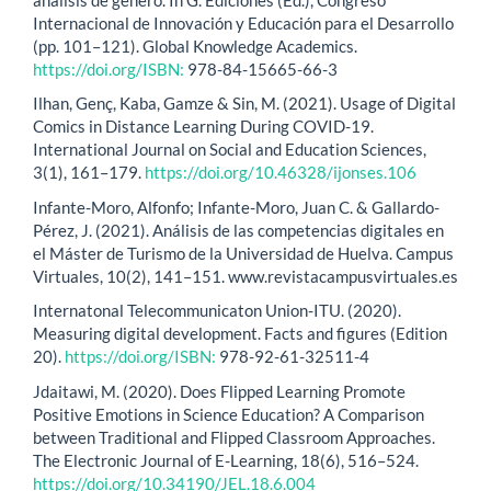
Internacional de Innovación y Educación para el Desarrollo
(pp. 101–121). Global Knowledge Academics.
https://doi.org/ISBN:
978-84-15665-66-3
Ilhan, Genç, Kaba, Gamze & Sin, M. (2021). Usage of Digital
Comics in Distance Learning During COVID-19.
International Journal on Social and Education Sciences,
3(1), 161–179.
https://doi.org/10.46328/ijonses.106
Infante-Moro, Alfonfo; Infante-Moro, Juan C. & Gallardo-
Pérez, J. (2021). Análisis de las competencias digitales en
el Máster de Turismo de la Universidad de Huelva. Campus
Virtuales, 10(2), 141–151. www.revistacampusvirtuales.es
Internatonal Telecommunicaton Union-ITU. (2020).
Measuring digital development. Facts and figures (Edition
20).
https://doi.org/ISBN:
978-92-61-32511-4
Jdaitawi, M. (2020). Does Flipped Learning Promote
Positive Emotions in Science Education? A Comparison
between Traditional and Flipped Classroom Approaches.
The Electronic Journal of E-Learning, 18(6), 516–524.
https://doi.org/10.34190/JEL.18.6.004