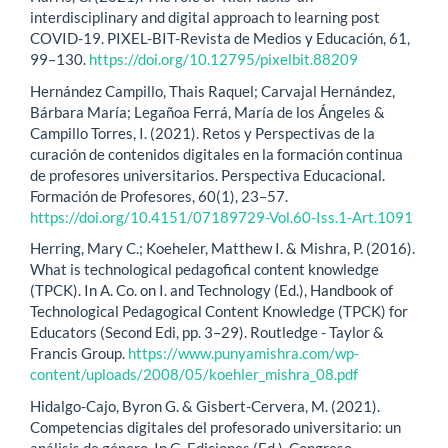
interdisciplinary and digital approach to learning post
COVID-19. PIXEL-BIT-Revista de Medios y Educación, 61,
99–130.
https://doi.org/10.12795/pixelbit.88209
Hernández Campillo, Thais Raquel; Carvajal Hernández,
Bárbara María; Legañoa Ferrá, María de los Ángeles &
Campillo Torres, I. (2021). Retos y Perspectivas de la
curación de contenidos digitales en la formación continua
de profesores universitarios. Perspectiva Educacional.
Formación de Profesores, 60(1), 23–57.
https://doi.org/10.4151/07189729-Vol.60-Iss.1-Art.1091
Herring, Mary C.; Koeheler, Matthew I. & Mishra, P. (2016).
What is technological pedagofical content knowledge
(TPCK). In A. Co. on I. and Technology (Ed.), Handbook of
Technological Pedagogical Content Knowledge (TPCK) for
Educators (Second Edi, pp. 3–29). Routledge - Taylor &
Francis Group.
https://www.punyamishra.com/wp-
content/uploads/2008/05/koehler_mishra_08.pdf
Hidalgo-Cajo, Byron G. & Gisbert-Cervera, M. (2021).
Competencias digitales del profesorado universitario: un
análisis de género. In G. Ediciones (Ed.), Congreso