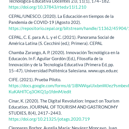
Tecnológica-Educativa Docentes 2.0, 11(1), 174–182.
https://doi.org/10.37843/rted.v11i1.210
CEPAL/UNESCO. (2020). La Educación en tiempos de la
Pandemia de COVID-19 (Agosto 202).
https://repositorio.cepal.org/bitstream/handle/11362/45904
CEPAL, C. E. para A. L. y el C. (2021). Panorama Social de
América Latina (S. Cecchini (ed.); Primera). CEPAL
Chamba Zarango, A. P. (2020). Innovación Tecnológica en la
Educacón. In F. Aguilar Gordón (Ed.), Filosofía de la
Innovación y de la Tecnología Educativa (Primera Ed, pp.
15–47). Universidad Politénica Salesiana. www.ups.edu.ec
CIFE. (2021). Prueba Piloto.
https://docs.google.com/forms/d/1iBNWqaUixbmWJez9smbev
KuKAHlTCq3OKQ1p1fdmM/edit
Cinar, K. (2020). The Digital Revolution: Impact on Tourism
Education. JOURNAL OF TOURISM AND GASTRONOMY
STUDIES, 8(4), 2417–2443.
https://doi.org/10.21325/jotags.2020.719
Cleonares Borbor, Aurelia María; Nevárez Moncayo, Juan