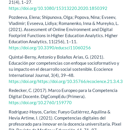
21(4), 1–27.
https://doi.org/10.1080/15313220.2020.1850392
Pozdeeva, Elena; Shipunova, Olga; Popova, Nina; Evseev,
Vladimir; Evseeva, Lidiya; Romanenko, Inna & Mureyko, L.
(2021). Assessment of Online Environment and Digital
Footprint Functions in Higher Education Analytics. Higher
Education Analytics, 11(256), 1–11.
https://doi.org/10.3390/educsci11060256
Quintal-Berny, Antonio y Bolaños Arias, G. (2021).
Educación por competencias con enfoque socioformativo y
su impacto en el desarrollo social sostenible. Ecocience
International Journal, 3(4), 39–48.
https://doi.org/https://doi.org/10.35766/ecocience.21.3.4.3
Redecker, C. (2017). Marco Europeo para la Competencia
Digital Docente. DigCompEdu (Primera).
https://doi.org/10.2760/159770
Rodriguez-Hoyos, Carlos; Fueyo Gutiérrez, Aquilina &
Hevia Artime, I. (2021). Competencias digitales del
profesorado para innovar en la docencia universitaria. Pixel
Bit. Revista de Medios y Educación, 61, 71–97.