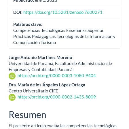
Publicado:
ene 1, 2023
DOI:
https://doi.org/10.5281/zenodo.7600271
Palabras clave:
Competencias Tecnológicas Enseñanza Superior
Prácticas Pedagógicas Tecnologías de la Información y
Comunicación Turismo
Contenido
Jorge Antonio Martínez Moreno
Universidad de Panamá, Facultad de Administración de
principal
Empresas y Contabilidad, Panamá
https://orcid.org/0000-0003-1080-9404
del
Dra. María de los Ángeles López Ortega
artículo
Centro Universitario CIFE
https://orcid.org/0000-0002-1435-8009
Resumen
El presente artículo evalúa las competencias tecnológicas