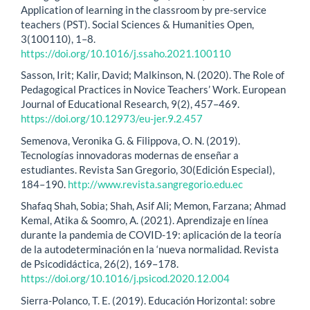
Application of learning in the classroom by pre-service
teachers (PST). Social Sciences & Humanities Open,
3(100110), 1–8.
https://doi.org/10.1016/j.ssaho.2021.100110
Sasson, Irit; Kalir, David; Malkinson, N. (2020). The Role of
Pedagogical Practices in Novice Teachers’ Work. European
Journal of Educational Research, 9(2), 457–469.
https://doi.org/10.12973/eu-jer.9.2.457
Semenova, Veronika G. & Filippova, O. N. (2019).
Tecnologías innovadoras modernas de enseñar a
estudiantes. Revista San Gregorio, 30(Edición Especial),
184–190.
http://www.revista.sangregorio.edu.ec
Shafaq Shah, Sobia; Shah, Asif Ali; Memon, Farzana; Ahmad
Kemal, Atika & Soomro, A. (2021). Aprendizaje en línea
durante la pandemia de COVID-19: aplicación de la teoría
de la autodeterminación en la ‘nueva normalidad. Revista
de Psicodidáctica, 26(2), 169–178.
https://doi.org/10.1016/j.psicod.2020.12.004
Sierra-Polanco, T. E. (2019). Educación Horizontal: sobre