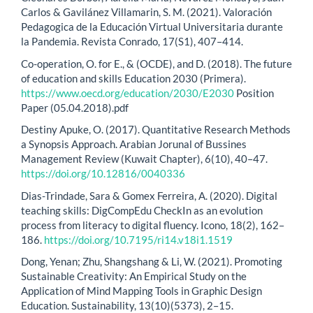
Carlos & Gavilánez Villamarin, S. M. (2021). Valoración
Pedagogica de la Educación Virtual Universitaria durante
la Pandemia. Revista Conrado, 17(S1), 407–414.
Co-operation, O. for E., & (OCDE), and D. (2018). The future
of education and skills Education 2030 (Primera).
https://www.oecd.org/education/2030/E2030
Position
Paper (05.04.2018).pdf
Destiny Apuke, O. (2017). Quantitative Research Methods
a Synopsis Approach. Arabian Jorunal of Bussines
Management Review (Kuwait Chapter), 6(10), 40–47.
https://doi.org/10.12816/0040336
Dias-Trindade, Sara & Gomex Ferreira, A. (2020). Digital
teaching skills: DigCompEdu CheckIn as an evolution
process from literacy to digital fluency. Icono, 18(2), 162–
186.
https://doi.org/10.7195/ri14.v18i1.1519
Dong, Yenan; Zhu, Shangshang & Li, W. (2021). Promoting
Sustainable Creativity: An Empirical Study on the
Application of Mind Mapping Tools in Graphic Design
Education. Sustainability, 13(10)(5373), 2–15.