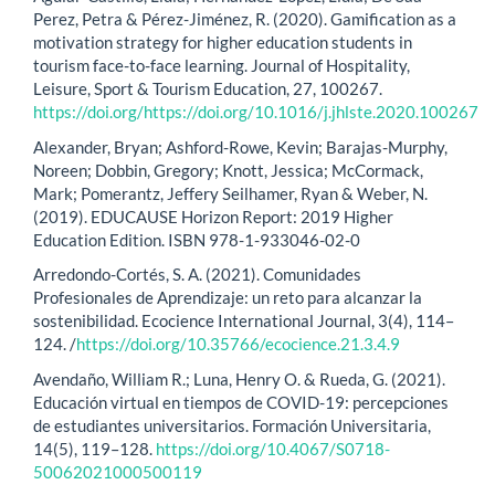
Perez, Petra & Pérez-Jiménez, R. (2020). Gamification as a
motivation strategy for higher education students in
tourism face-to-face learning. Journal of Hospitality,
Leisure, Sport & Tourism Education, 27, 100267.
https://doi.org/https://doi.org/10.1016/j.jhlste.2020.100267
Alexander, Bryan; Ashford-Rowe, Kevin; Barajas-Murphy,
Noreen; Dobbin, Gregory; Knott, Jessica; McCormack,
Mark; Pomerantz, Jeffery Seilhamer, Ryan & Weber, N.
(2019). EDUCAUSE Horizon Report: 2019 Higher
Education Edition. ISBN 978-1-933046-02-0
Arredondo-Cortés, S. A. (2021). Comunidades
Profesionales de Aprendizaje: un reto para alcanzar la
sostenibilidad. Ecocience International Journal, 3(4), 114–
124. /
https://doi.org/10.35766/ecocience.21.3.4.9
Avendaño, William R.; Luna, Henry O. & Rueda, G. (2021).
Educación virtual en tiempos de COVID-19: percepciones
de estudiantes universitarios. Formación Universitaria,
14(5), 119–128.
https://doi.org/10.4067/S0718-
50062021000500119