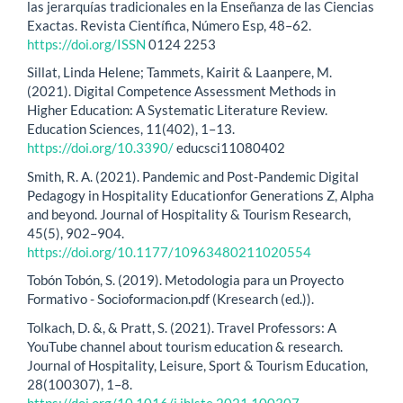
las jerarquías tradicionales en la Enseñanza de las Ciencias
Exactas. Revista Científica, Número Esp, 48–62.
https://doi.org/ISSN
0124 2253
Sillat, Linda Helene; Tammets, Kairit & Laanpere, M.
(2021). Digital Competence Assessment Methods in
Higher Education: A Systematic Literature Review.
Education Sciences, 11(402), 1–13.
https://doi.org/10.3390/
educsci11080402
Smith, R. A. (2021). Pandemic and Post-Pandemic Digital
Pedagogy in Hospitality Educationfor Generations Z, Alpha
and beyond. Journal of Hospitality & Tourism Research,
45(5), 902–904.
https://doi.org/10.1177/10963480211020554
Tobón Tobón, S. (2019). Metodologia para un Proyecto
Formativo - Socioformacion.pdf (Kresearch (ed.)).
Tolkach, D. &, & Pratt, S. (2021). Travel Professors: A
YouTube channel about tourism education & research.
Journal of Hospitality, Leisure, Sport & Tourism Education,
28(100307), 1–8.
https://doi.org/10.1016/j.jhlste.2021.100307