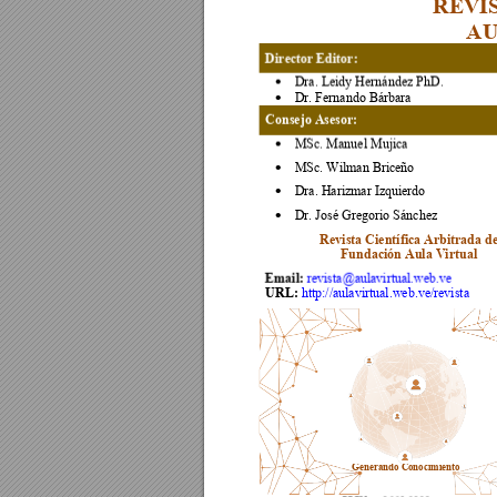
REVI
AU
Director Editor: 
Dra. Leidy Hernández PhD. 
•
Dr. Fernando Bárbara 
•
Consejo Asesor:
MSc. Manuel Mujica 
•
MSc. Wilman Briceño 
•
Dra. Harizmar Izquierdo 
•
Dr. José Gregorio Sánchez 
•
Revista Científica Arbitrada de
Fundación Aula Virtual 
Email: 
revista@aulavirtual.web.ve
URL: 
http://aulavirtual.web.ve/revista
Generando
 Conocimie
nto