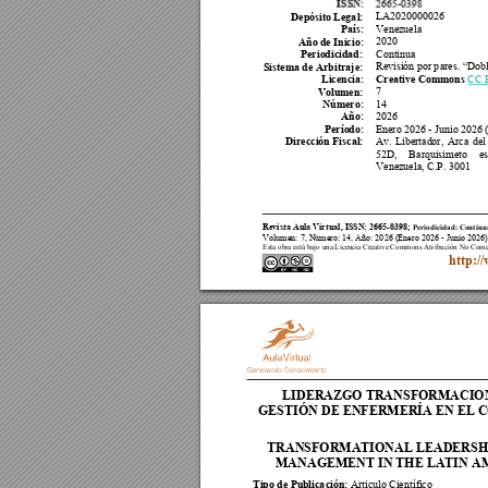
ISSN:
2665
-
0398
Depósito Lega
l:
LA2020000026
País:
Venezuela
Año de Inici
o:
2020
Periodicidad:
Continua
Sistema de 
A
rbitraje:
Revisión por p
ares
. 
“Dobl
Licencia:
Creative Commons
CC 
Volumen:
7 
Número:
14 
Año:
202
6 
Período:
Enero 2026 
- 
Junio 2026 
Dirección Fi
scal:
Av. 
Libertador,
Arca 
del
52D, 
Barquisimeto 
es
Venezuela, 
C.P. 3001
Revista Aula
 Virtual, 
ISSN: 2665
-
0398;
Periodicidad: Continu
Volumen: 
7
, Número: 1
4
, Año: 202
6 (
Enero 2026 
- 
Junio 2026
)
Esta obra está bajo una Licencia Creative Commons Atribución No Come
http:/
LIDERAZGO TRANSFORMACION
GESTIÓN DE ENFERMERÍA EN EL 
TRANSFORMATIONAL LEADERSHIP
MANAGEMENT IN THE LATIN A
Tipo de Publica
ción:
Articulo Cien
tífico