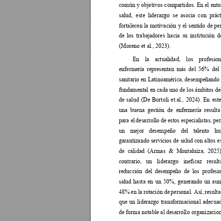
común 
y 
objetivos 
compartidos. 
En el 
ento
salud, 
este 
liderazgo 
se 
asocia 
con 
práct
fortalecen 
la 
motivación 
y 
el 
sentido 
de 
pe
de 
los 
trabajadores 
hacia 
su 
institución 
d
(Moreno et al., 2023). 
En 
la 
actualidad, 
los 
profesion
enfermería 
representan 
más 
del 
56% 
del 
sanitario en 
Latinoamérica, 
desempeñando 
fundamental en 
cada uno de 
los ámbitos de
de 
salud 
(De 
Bortoli 
et al., 
2024). 
En 
este
una 
buena 
gestión 
de 
enfermería 
resulta
para el 
desarrollo de 
estos especialistas, pe
un 
mejor 
desempeño 
del 
talento 
hu
garantizando servicios 
de salud 
con altos 
e
de 
calidad 
(Armas 
& 
Montaluiza, 
2025)
contrario, 
un 
liderazgo 
ineficaz 
result
reducción 
del 
desempeño 
de 
los 
profesio
salud 
hasta 
en 
un 
50%, 
generando 
un 
aum
48% 
en la 
rotación de 
personal. Así, 
resulta
que 
un 
liderazgo 
transformacional 
adecuad
de forma 
notable 
al desarrollo 
organizacion