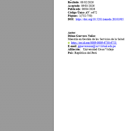
Recibido: 
08
/
02
/202
6 
Aceptado: 
09
/
03
/202
6
Publicado: 
06
/
04
/202
6
Código Único 
AV: 
e
672
Páginas: 
1(732
-
750
) 
DOI:
https://doi.org/10.5281/zenodo.20101985
Autor:
Dilma Guevara 
Nuñez
Maestría
 en Gestió
n de los 
Servicios 
de la Sal
ud
https://orcid.org/0009
-
0009
-
6730
-
6753
E-
mail:
gguevaranun@ucvvirtual.edu.pe
Afiliación:
Universidad Cés
ar Vallejo 
País: 
República
 del
Perú