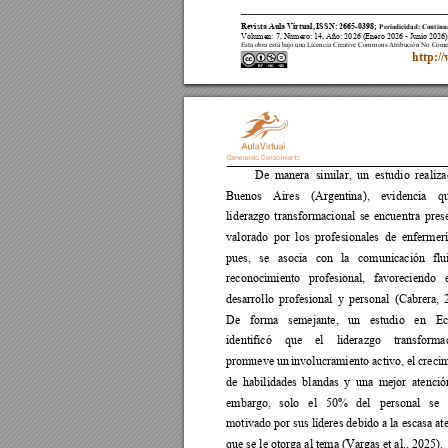
Revista Aula
 Virtual, 
ISS
N: 2665
-
0398;
Periodicidad: Continu
Volumen: 
7
, Número: 1
4
, Año: 202
6 (
Enero 2026 
- 
Junio 2026
)
Esta obra está bajo una Licencia Creative Commons Atribución No Come
http:/
De 
manera 
similar, 
un 
estudio 
realiza
Buenos 
Aires 
(Argentina), 
evidencia 
q
liderazgo 
transformacional 
se 
encuentra 
pres
valorado 
por 
los 
profesionales 
de 
enfermerí
pues, 
se 
asocia 
con 
la 
comunicación 
flu
reconocimiento 
profesional, 
favoreciendo 
desarrollo 
profesional 
y 
personal 
(Cabrera, 
De 
forma 
semejante, 
un 
estudio 
en 
Ec
identificó 
que 
el 
liderazgo 
transforma
promueve un 
involucramiento activo, el 
creci
de 
habilidades 
blandas 
y 
una 
mejor 
atenció
embargo, 
solo 
el 
50% 
del 
personal 
se 
motivado por sus líderes debido a la escasa at
que se le otorga al tema (Vargas et al., 2025). 