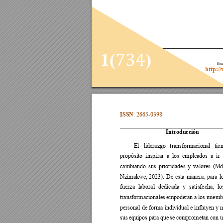
734
1(
)
Esta
http:/
ISSN
: 2665-0398 
Introducción 
El 
liderazgo 
transformacional 
tie
propósito 
inspirar 
a 
los 
empleados 
a 
ir 
cambiando 
sus 
prioridades 
y 
valores 
(Mdl
Nzimakwe, 
2023). 
De 
esta 
manera, 
para 
l
fuerza 
laboral 
dedicada 
y 
satisfecha, 
lo
transformacionales 
empoderan 
a los 
miemb
personal de 
forma individual e 
influyen y 
sus 
equipos 
para 
que 
se 
comprometan 
con 
u