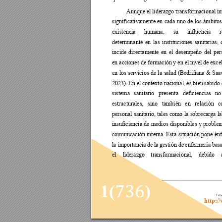
Aunque el 
liderazgo transformacional 
im
significativamente 
en 
cada 
uno 
de 
los 
ámbitos
existencia 
humana, 
su 
influencia 
determinante 
en 
las 
instituciones 
sanitarias, 
incide 
directamente 
en 
el 
desempeño 
del 
per
en acciones 
de formación 
y en el 
nivel de 
exce
en 
los 
servicios 
de 
la 
salud 
(Bedriñana 
& 
Saa
2023). 
En el 
contexto nacional, 
es bien 
sabido 
sistema 
sanitario 
presenta 
deficiencias 
no
estructurales, 
sino 
también 
en 
relación 
c
personal 
sanitario, tales 
como 
la 
sobrecarga 
la
insuficiencia 
de 
medios 
disponibles 
y 
problem
comunicación 
interna. 
Esta 
situación 
pone 
énf
la importancia 
de la ge
stión de 
enfermería bas
el 
liderazgo 
transformacional, 
debido 
736
1(
)
Esta
http:/