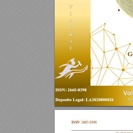
732
1
(
)
E
st
a
h
ttp
:/
/
ISSN
: 
2665-0398  