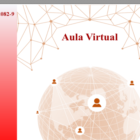
N
:
2665
-
0398 