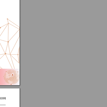
307
)
-0398  