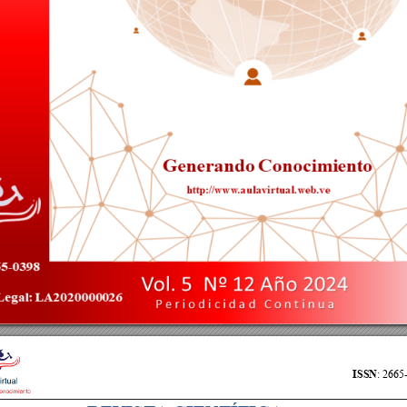
1
1(
a
Au
l
a
Vi
r
t
u
a
l
,
IS
S
N
:
2
6
6
5
-
0398;
Pe
r
i
o
di
c
i
da
d:
C
o
nt
i
nua
e
n
:
5
,
Nú
me
r
o
:
1
2
,
Añ
o
:
2
0
2
4
(
Co
n
t
i
n
u
a
-
2024)
a 
est
á 
baj
o 
una 
L
i
cenci
a 
C
r
eat
i
ve 
C
om
m
ons 
A
t
r
i
buci
ón 
N
o 
C
om
er
ci
al
-
Si
n 
D
e
r
i
va
r
4.
0 
I
nt
er
naci
onal
h
ttp
:/
/
w
w
w
.au
l
avi
r
tu
al
.w
e
b
.ve
ISSN
: 2665