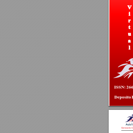
Re
v
i
s
t
Vo
l
u
m
E
st
a 
obr